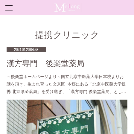
提携クリニック
2024.04.20 04:58
漢方専門 後楽堂薬局
～後楽堂ホームページより～国立北京中医薬大学日本校よりお
話を頂き、生まれ育った文京区･本郷にある「北京中医薬大学提
携 北京厚済薬局」を受け継ぎ、「漢方専門 後楽堂薬局」とし…