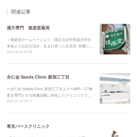
関連記事
漢方専門 後楽堂薬局
～後楽堂ホームページより～国立北京中医薬大学日
本校よりお話を頂き、生まれ育った文京区･本郷に…
2024.04.20 04:58
永仁会 Seeds Clinic 新宿三丁目
〜永仁会 Seeds Clinic 新宿三丁目より〜MRI・CT検
査を専門とする画像診断に特化したクリニックで…
2024.01.15 03:11
東京バースクリニック