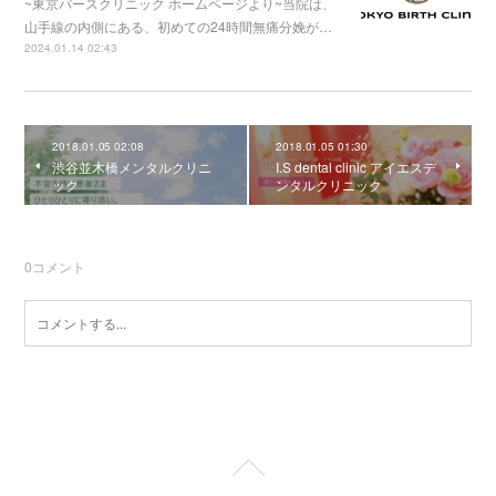
~東京バースクリニック ホームページより~当院は、
山手線の内側にある、初めての24時間無痛分娩が…
2024.01.14 02:43
2018.01.05 02:08
2018.01.05 01:30
渋谷並木橋メンタルクリニ
I.S dental clinic アイエスデ
ック
ンタルクリニック
0
コメント