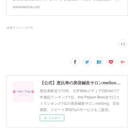
shiinamachi-dc.com
提携クリニック
(
15
)
【公式】恵比寿の美容鍼灸サロンmeilong｜ツボを押さえた針・お灸の治療で美容と健康を叶えます
恵比寿駅近で10年。大手WebメディアOZmallで7
年連続ランキング1位、Hot Pepper Beautyで口コ
ミランキング1位の美容鍼灸サロンmeilong。完全
個室、リピート率92%のサービスをご提供。
フォロー