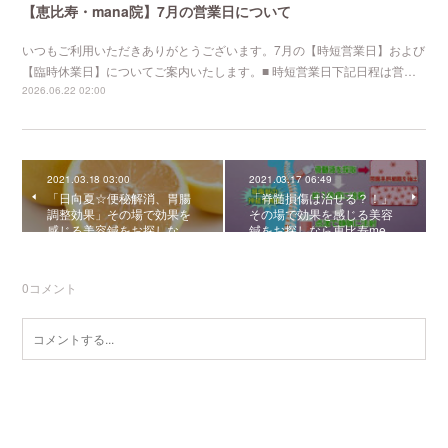
【恵比寿・mana院】7月の営業日について
いつもご利用いただきありがとうございます。7月の【時短営業日】および
【臨時休業日】についてご案内いたします。■ 時短営業日下記日程は営…
2026.06.22 02:00
2021.03.18 03:00
2021.03.17 06:49
「日向夏☆便秘解消、胃腸
「脊髄損傷は治せる？！」
調整効果」その場で効果を
その場で効果を感じる美容
感じる美容鍼をお探しな…
鍼をお探しなら恵比寿me…
0
コメント