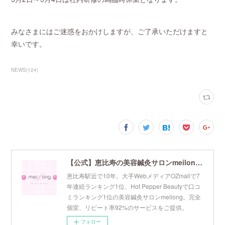
みなさまにはご迷惑をおかけしますが、ご了承いただけますと
幸いです。
NEWS
(
124
)
【公式】恵比寿の美容鍼灸サロンmeilong｜ツボを押さえた針・お灸の治療で美容と健康を叶えます
恵比寿駅近で10年。大手WebメディアOZmallで7
年連続ランキング1位、Hot Pepper Beautyで口コ
ミランキング1位の美容鍼灸サロンmeilong。完全
個室、リピート率92%のサービスをご提供。
フォロー