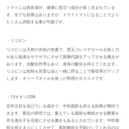
トマトには美容成分、健康に役立つ成分が多く含まれていま
す。生でも効果はありますが、ドライトマトになることでより
たくさん摂取する事が可能です。
・リコピン
リコピンは天然の赤色の色素で、悪玉コレステロールを除く力
があり血液をサラサラにさせて新陳代謝をアップさせる働きが
あります。抗酸化作用もあり、身体の酸化を抑えてくれます。
リコピンは加熱＆良質な油と一緒に摂ることで吸収率がアップ
します。オリーブオイルを使った料理がオススメです。
・13オキソODA
近年注目を浴びている成分で、中性脂肪を抑える効果が期待で
きます。最近の研究では、蓄えている脂肪を燃焼させる酵素を
作る遺伝子を活発にさせる働きもあるとされています。中性脂
肪を抑え太りにくくさせて、脂肪燃焼を手助けしてくれるのは