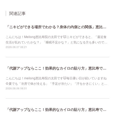
関連記事
「ニキビができる場所でわかる？身体の内側との関係」恵比寿で口コミNo 1美容鍼灸ならmeilong
こんにちは！Meilong恵比寿院の太田です🐱ニキビができると、「最近食
生活が乱れていたかな？」「睡眠不足かな？」と気になる方も多いので…
2026.08.07 06:21
「代謝アップならここ！効果的なカイロの貼り方」恵比寿で口コミNo 1美容鍼灸ならmeilong
こんにちは！meilong恵比寿院の太田です🐱毎日暑い日が続いていますね
🌻夏でも「冷房で体が冷える」「手足が冷たい」「汗をかきにくい」と…
2026.08.06 06:01
「代謝アップならここ！効果的なカイロの貼り方」恵比寿で口コミNo 1美容鍼灸ならmeilong