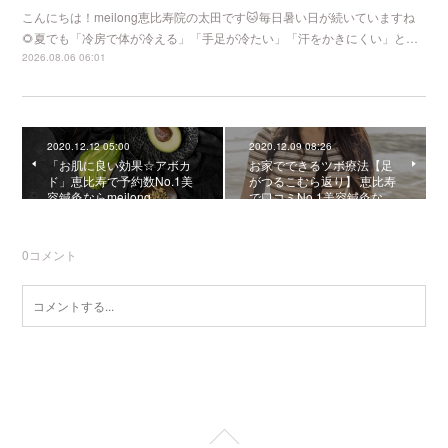
こんにちは！meilong恵比寿院の太田です🐱毎日暑い日が続いていますね
🌻夏でも「冷房で体が冷える」「手足が冷たい」「汗をかきにくい」と…
2026.08.06 06:01
2020.12.12 05:00
2020.12.09 08:26
「お肌に良い効果☆アボカ
お家でできるツボ療法【足
ド」恵比寿で予約数No.1美
がつるこむら返り】 恵比寿
容鍼灸ならmeilong
で口コミNo.1美容鍼灸な…
0
コメント