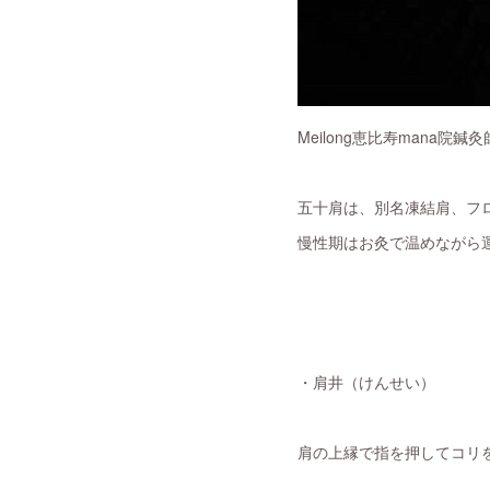
Meilong恵比寿mana院
五十肩は、別名凍結肩、フ
慢性期はお灸で温めながら
・肩井（けんせい）
肩の上縁で指を押してコリ