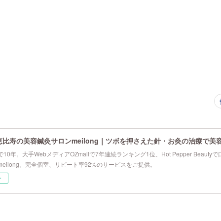
恵比寿の美容鍼灸サロンmeilong｜ツボを押さえた針・お灸の治療で美
10年。大手WebメディアOZmallで7年連続ランキング1位、Hot Pepper Beau
eilong。完全個室、リピート率92%のサービスをご提供。
ー