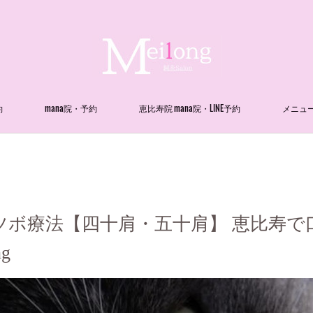
約
mana院・予約
恵比寿院 mana院・LINE予約
メニュ
ボ療法【四十肩・五十肩】 恵比寿で口
g