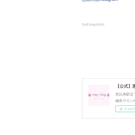
Staff blog
(
2508
)
【公式】
恵比寿駅近で
鍼灸サロンm
フォロ