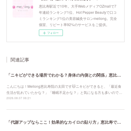
恵比寿駅近で10年。大手WebメディアOZmallで7
年連続ランキング1位、Hot Pepper Beautyで口コ
ミランキング1位の美容鍼灸サロンmeilong。完全
個室、リピート率92%のサービスをご提供。
フォロー
関連記事
「ニキビができる場所でわかる？身体の内側との関係」恵比寿で口コミNo 1美容鍼灸ならmeilong
こんにちは！Meilong恵比寿院の太田です🐱ニキビができると、「最近食
生活が乱れていたかな？」「睡眠不足かな？」と気になる方も多いので…
2026.08.07 06:21
「代謝アップならここ！効果的なカイロの貼り方」恵比寿で口コミNo 1美容鍼灸ならmeilong