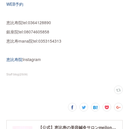
WEB予約
恵比寿院tel:0364128890
銀座院tel:08074605858
恵比寿mana院tel:0353154313
恵比寿院
Instagram
Staff blog
(
2509
)
【公式】恵比寿の美容鍼灸サロンmeilong｜ツボを押さえた針・お灸の治療で美容と健康を叶えます