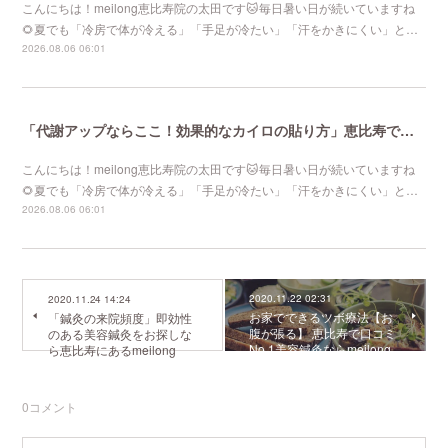
こんにちは！meilong恵比寿院の太田です🐱毎日暑い日が続いていますね
🌻夏でも「冷房で体が冷える」「手足が冷たい」「汗をかきにくい」と…
2026.08.06 06:01
「代謝アップならここ！効果的なカイロの貼り方」恵比寿で口コミNo 1美容鍼灸ならmeilong
こんにちは！meilong恵比寿院の太田です🐱毎日暑い日が続いていますね
🌻夏でも「冷房で体が冷える」「手足が冷たい」「汗をかきにくい」と…
2026.08.06 06:01
2020.11.22 02:31
2020.11.24 14:24
お家でできるツボ療法【お
「鍼灸の来院頻度」即効性
腹が張る】 恵比寿で口コミ
のある美容鍼灸をお探しな
No.1美容鍼灸ならmeilong
ら恵比寿にあるmeilong
0
コメント