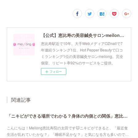
【公式】恵比寿の美容鍼灸サロンmeilong｜ツボを押さえた針・お灸の治療で美容と健康を叶えます
恵比寿駅近で10年。大手WebメディアOZmallで7
年連続ランキング1位、Hot Pepper Beautyで口コ
ミランキング1位の美容鍼灸サロンmeilong。完全
個室、リピート率92%のサービスをご提供。
フォロー
関連記事
「ニキビができる場所でわかる？身体の内側との関係」恵比寿で口コミNo 1美容鍼灸ならmeilong
こんにちは！Meilong恵比寿院の太田です🐱ニキビができると、「最近食
生活が乱れていたかな？」「睡眠不足かな？」と気になる方も多いので…