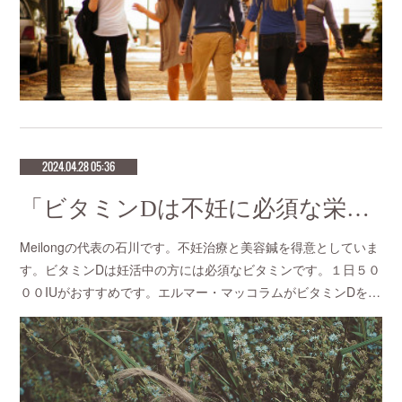
2024.04.28 05:36
「ビタミンDは不妊に必須な栄養素」不妊治療の成功率が高い鍼灸サロン 恵比寿meilong
Meilongの代表の石川です。不妊治療と美容鍼を得意としていま
す。ビタミンDは妊活中の方には必須なビタミンです。１日５０
００IUがおすすめです。エルマー・マッコラムがビタミンDを…