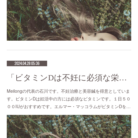
2024.04.28 05:36
「ビタミンDは不妊に必須な栄養素」不妊治療の成功率が高い鍼灸サロン 恵比寿meilong
Meilongの代表の石川です。不妊治療と美容鍼を得意としていま
す。ビタミンDは妊活中の方には必須なビタミンです。１日５０
００IUがおすすめです。エルマー・マッコラムがビタミンDを…