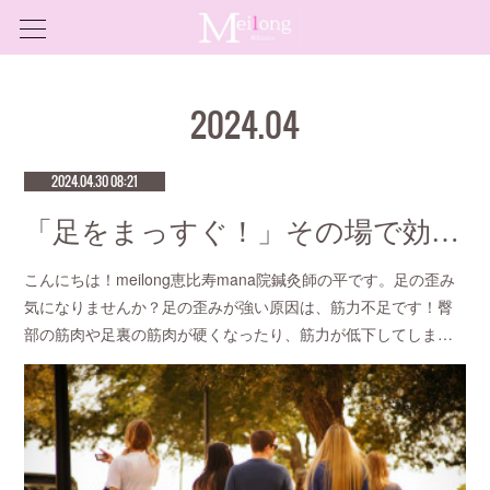
2024
.
04
2024.04.30 08:21
「足をまっすぐ！」その場で効果を感じる針治療をお探しなら恵比寿meilong
こんにちは！meilong恵比寿mana院鍼灸師の平です。足の歪み
気になりませんか？足の歪みが強い原因は、筋力不足です！臀
部の筋肉や足裏の筋肉が硬くなったり、筋力が低下してしま…