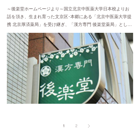
～後楽堂ホームページより～国立北京中医薬大学日本校よりお
話を頂き、生まれ育った文京区･本郷にある「北京中医薬大学提
携 北京厚済薬局」を受け継ぎ、「漢方専門 後楽堂薬局」とし…
1
2