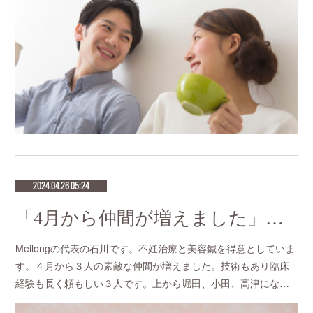
2024.04.26 05:24
「4月から仲間が増えました」恵比寿で口コミNo.1美容鍼灸ならmeilong
Meilongの代表の石川です。不妊治療と美容鍼を得意としていま
す。４月から３人の素敵な仲間が増えました。技術もあり臨床
経験も長く頼もしい３人です。上から堀田、小田、高津にな…