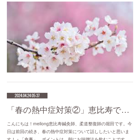
2024.04.24 05:37
「春の熱中症対策②」恵比寿で鍼灸師をお探しなら恵比寿meilong
こんにちは！meilong恵比寿鍼灸師、柔道整復師の堀田です。今
日は前回の続き、春の熱中症対策について話ししたいと思いま
す！・「食事」 ポイントは、朝にお味噌汁を飲むことです…