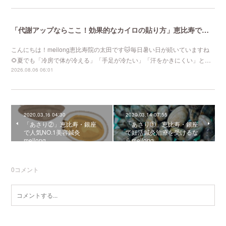
「代謝アップならここ！効果的なカイロの貼り方」恵比寿で口コミNo 1美容鍼灸ならmeilong
こんにちは！meilong恵比寿院の太田です🐱毎日暑い日が続いていますね
🌻夏でも「冷房で体が冷える」「手足が冷たい」「汗をかきにくい」と…
2026.08.06 06:01
2020.03.16 04:30
2020.03.14 07:55
「あさり②」恵比寿・銀座
「あさり①」恵比寿・銀座
で人気NO.1美容鍼灸
で妊活鍼灸治療を受けるな
meilong
らmeilong
0
コメント