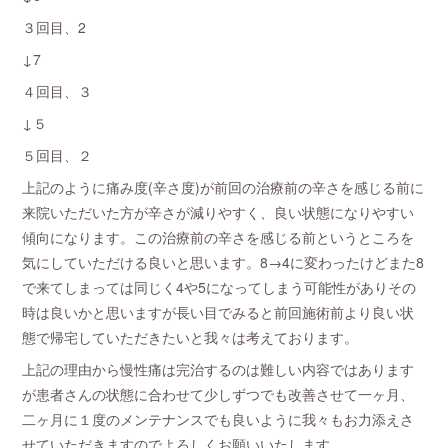
３回目、2
↓7
４回目、３
↓５
５回目、２
上記のように痛み度(辛さ度)が前回の治療前の辛さを感じる前に
来院いただいた方が辛さが減りやすく、良い状態になりやすい
傾向になります。この治療前の辛さを感じる前というところを
気にしていただける良いと思います。8→4に変わったけどまた8
で来てしまっては同じく4や5になってしまう可能性がありその
時は良いかと思いますが長い目でみると前回施術前より良い状
態で帰宅していただきたいと我々は考えております。
上記の理由から慢性痛は完治するのは難しい内容ではあります
が患者さんの状態に合わせて少しずつでも改善させて一ヶ月、
二ヶ月に１度のメンテナンスでも良いように我々もお力添えさ
せていただきますのでよろしくお願いいたします。