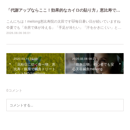
「代謝アップならここ！効果的なカイロの貼り方」恵比寿で口コミNo 1美容鍼灸ならmeilong
こんにちは！meilong恵比寿院の太田です🐱毎日暑い日が続いていますね
🌻夏でも「冷房で体が冷える」「手足が冷たい」「汗をかきにくい」と…
2026.08.06 06:01
2020.03.11 02:53
2020.03.08 08:22
「花粉症に効く食べ物」恵
「吹き出物」初心者でも安
比寿・銀座で鍼灸トリート
心美容鍼灸meilong
メントNO.1meilong
0
コメント