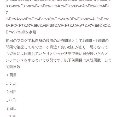
83%83%E3%82%B7%E3%83%A7%E3%83%8A%E3%83%AB/0
7-
%E7%A5%9E%E7%B5%8C%E7%96%BE%E6%82%A3/%E7%9
6%BC%E7%97%9B/%E6%85%A2%E6%80%A7%E7%96%BC%
E7%97%9Bを参照
前回のブログで私自身の腰痛の治療間隔として2週間～3週間の
間隔で治療して今では一ヶ月近く良い感じがあり、悪くなって
も翌日には回復していたりといった状態で辛い日が続いたらメ
ンテナンスをするという状態です。以下例回目は来院回数 ↓は
間隔日数
１回目
↓５日
２回目
↓８日
３回目
↓７日