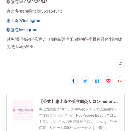
銀座院tel:0362639545
恵比寿mana院tel:0353154313
恵比寿院Instagram
銀座院Instagram
鍼灸/美容鍼/妊活/肩こり/腰痛/頭痛/自律神経/坐骨神経痛/眼精疲
労/恵比寿/銀座
【公式】恵比寿の美容鍼灸サロンmeilong｜ツボを押さえた針・お灸の治療で美容と健康を叶えます
恵比寿駅近で10年。大手WebメディアOZmallで7
年連続ランキング1位、Hot Pepper Beautyで口コ
ミランキング1位の美容鍼灸サロンmeilong。完全
個室、リピート率92%のサービスをご提供。