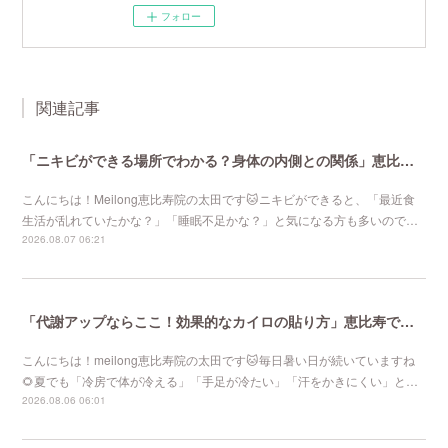
フォロー
関連記事
「ニキビができる場所でわかる？身体の内側との関係」恵比寿で口コミNo 1美容鍼灸ならmeilong
こんにちは！Meilong恵比寿院の太田です🐱ニキビができると、「最近食
生活が乱れていたかな？」「睡眠不足かな？」と気になる方も多いので…
2026.08.07 06:21
「代謝アップならここ！効果的なカイロの貼り方」恵比寿で口コミNo 1美容鍼灸ならmeilong
こんにちは！meilong恵比寿院の太田です🐱毎日暑い日が続いていますね
🌻夏でも「冷房で体が冷える」「手足が冷たい」「汗をかきにくい」と…
2026.08.06 06:01