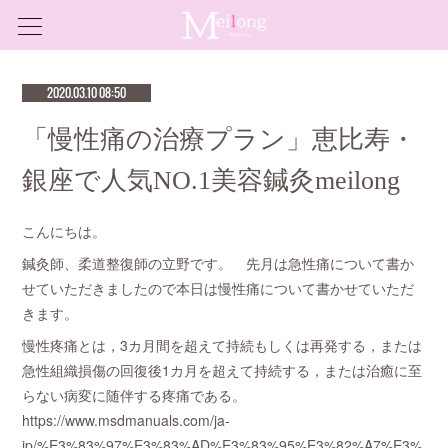
2020.03.10 08:50
「慢性痛の治療プラン」恵比寿・
銀座で人気NO.1美容鍼灸meilong
こんにちは。
鍼灸師、柔道整復師の立野です。 先月は急性痛について書か
せていただきましたので本日は慢性痛について書かせていただ
きます。
慢性疼痛とは，3カ月間を超えて持続もしくは再発する，または
急性組織損傷の回復後1カ月を超えて持続する，または治癒に至
らない病変に随伴する疼痛である。
https://www.msdmanuals.com/ja-
jp/%E3%83%97%E3%83%AD%E3%83%95%E3%82%A7%E3%