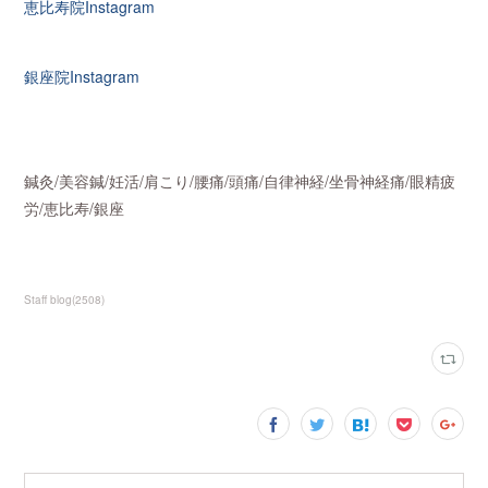
恵比寿院Instagram
銀座院Instagram
鍼灸/美容鍼/妊活/肩こり/腰痛/頭痛/自律神経/坐骨神経痛/眼精疲
労/恵比寿/銀座
Staff blog
(
2508
)