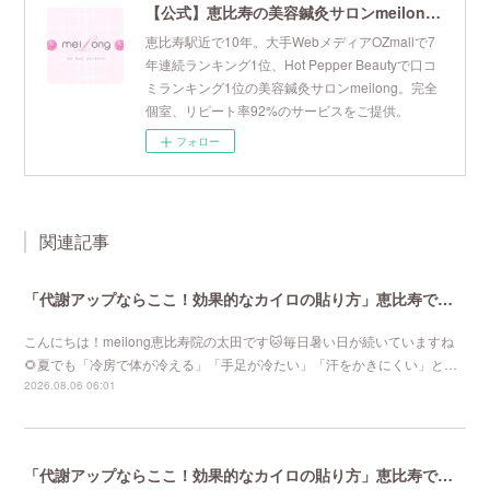
【公式】恵比寿の美容鍼灸サロンmeilong｜ツボを押さえた針・お灸の治療で美容と健康を叶えます
恵比寿駅近で10年。大手WebメディアOZmallで7
年連続ランキング1位、Hot Pepper Beautyで口コ
ミランキング1位の美容鍼灸サロンmeilong。完全
個室、リピート率92%のサービスをご提供。
フォロー
関連記事
「代謝アップならここ！効果的なカイロの貼り方」恵比寿で口コミNo 1美容鍼灸ならmeilong
こんにちは！meilong恵比寿院の太田です🐱毎日暑い日が続いていますね
🌻夏でも「冷房で体が冷える」「手足が冷たい」「汗をかきにくい」と…
2026.08.06 06:01
「代謝アップならここ！効果的なカイロの貼り方」恵比寿で口コミNo 1美容鍼灸ならmeilong