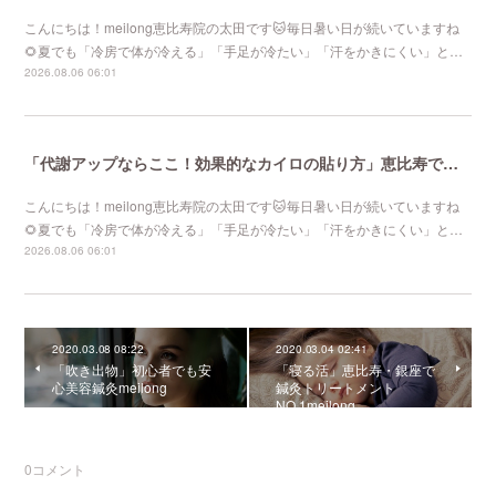
こんにちは！meilong恵比寿院の太田です🐱毎日暑い日が続いていますね
🌻夏でも「冷房で体が冷える」「手足が冷たい」「汗をかきにくい」と…
2026.08.06 06:01
「代謝アップならここ！効果的なカイロの貼り方」恵比寿で口コミNo 1美容鍼灸ならmeilong
こんにちは！meilong恵比寿院の太田です🐱毎日暑い日が続いていますね
🌻夏でも「冷房で体が冷える」「手足が冷たい」「汗をかきにくい」と…
2026.08.06 06:01
2020.03.08 08:22
2020.03.04 02:41
「吹き出物」初心者でも安
「寝る活」恵比寿・銀座で
心美容鍼灸meilong
鍼灸トリートメント
NO.1meilong
0
コメント