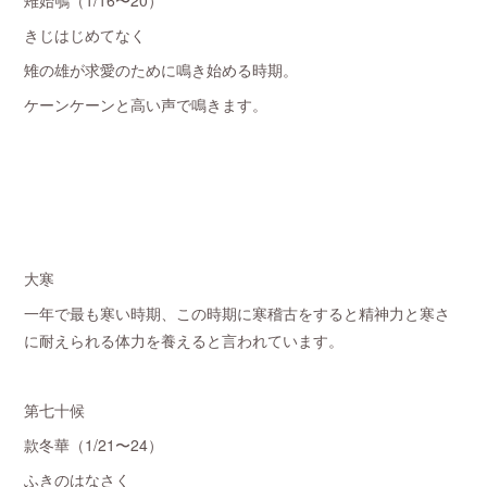
雉始鴝（1/16〜20）
きじはじめてなく
雉の雄が求愛のために鳴き始める時期。
ケーンケーンと高い声で鳴きます。
大寒
一年で最も寒い時期、この時期に寒稽古をすると精神力と寒さ
に耐えられる体力を養えると言われています。
第七十候
款冬華（1/21〜24）
ふきのはなさく