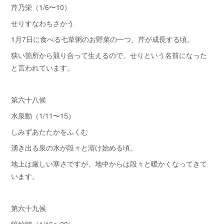
芹乃栄（1/6〜10）
せりすなわちさかう
1月7日に食べる七草粥のお野菜の一つ、芹が成長する頃。
狭い箇所から競り合って生えるので、せりという名前になった
と言われています。
第六十八候
水泉動（1/11〜15）
しみずあたたかをふくむ
湧き出る泉の水が段々と溶け始める頃。
地上は厳しい寒さですが、地中からは段々と暖かくなってきて
います。
第六十九候