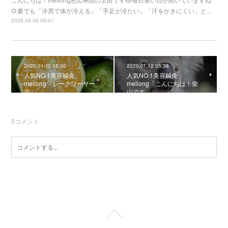
🌻夏でも「冷房で体が冷える」「手足が冷たい」「汗をかきにくい」と…
2026.08.06 06:01
2020.01.13 05:00
2020.01.12 05:38
人気NO.1美容鍼灸
人気NO.1美容鍼灸
meilong「シークワーサー
meilong「こんにちは！柴
④」
山です。」
0
コメント