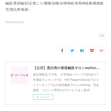
鍼灸/美容鍼/妊活/肩こり/腰痛/頭痛/自律神経/坐骨神経痛/眼精疲
労/恵比寿/銀座--
Staff blog
(
2509
)
【公式】恵比寿の美容鍼灸サロンmeilong｜ツボを押さえた針・お灸の治療で美容と健康を叶えます
恵比寿駅近で10年。大手WebメディアOZmallで7
年連続ランキング1位、Hot Pepper Beautyで口コ
ミランキング1位の美容鍼灸サロンmeilong。完全
個室、リピート率92%のサービスをご提供。
フォロー