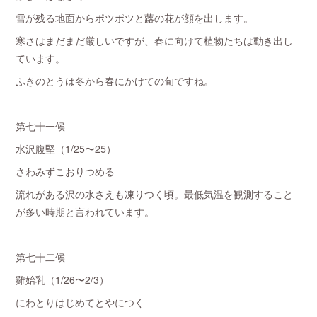
雪が残る地面からポツポツと蕗の花が顔を出します。
寒さはまだまだ厳しいですが、春に向けて植物たちは動き出し
ています。
ふきのとうは冬から春にかけての旬ですね。
第七十一候
水沢腹堅（1/25〜25）
さわみずこおりつめる
流れがある沢の水さえも凍りつく頃。最低気温を観測すること
が多い時期と言われています。
第七十二候
雞始乳（1/26〜2/3）
にわとりはじめてとやにつく