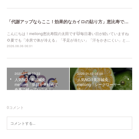
「代謝アップならここ！効果的なカイロの貼り方」恵比寿で口コミNo 1美容鍼灸ならmeilong
こんにちは！meilong恵比寿院の太田です🐱毎日暑い日が続いていますね
🌻夏でも「冷房で体が冷える」「手足が冷たい」「汗をかきにくい」と…
2026.08.06 06:01
2020.01.15 03:22
2020.01.13 05:00
人気NO.1美容鍼灸
人気NO.1美容鍼灸
meilong「体質を見極めて
meilong「シークワーサー
食事で補っていこう！」
④」
0
コメント