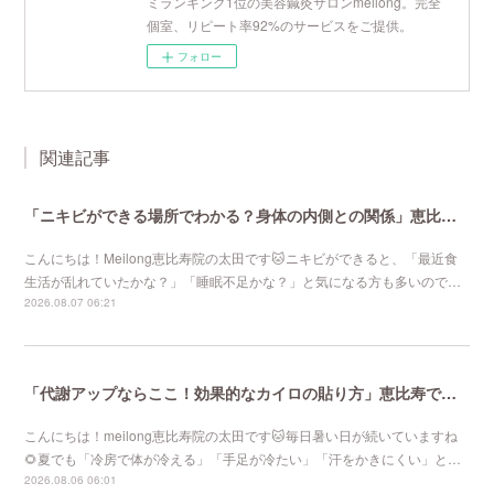
ミランキング1位の美容鍼灸サロンmeilong。完全
個室、リピート率92%のサービスをご提供。
フォロー
関連記事
「ニキビができる場所でわかる？身体の内側との関係」恵比寿で口コミNo 1美容鍼灸ならmeilong
こんにちは！Meilong恵比寿院の太田です🐱ニキビができると、「最近食
生活が乱れていたかな？」「睡眠不足かな？」と気になる方も多いので…
2026.08.07 06:21
「代謝アップならここ！効果的なカイロの貼り方」恵比寿で口コミNo 1美容鍼灸ならmeilong
こんにちは！meilong恵比寿院の太田です🐱毎日暑い日が続いていますね
🌻夏でも「冷房で体が冷える」「手足が冷たい」「汗をかきにくい」と…
2026.08.06 06:01