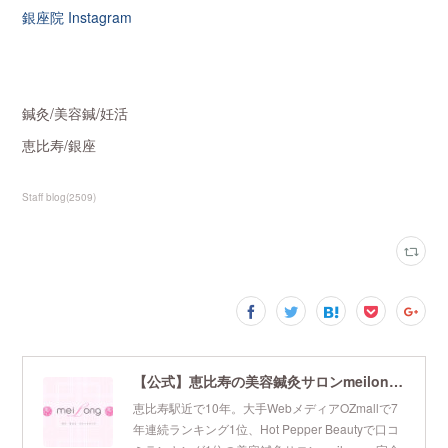
銀座院 Instagram
鍼灸/美容鍼/妊活
恵比寿/銀座
Staff blog
(
2509
)
【公式】恵比寿の美容鍼灸サロンmeilong｜ツボを押さえた針・お灸の治療で美容と健康を叶えます
恵比寿駅近で10年。大手WebメディアOZmallで7
年連続ランキング1位、Hot Pepper Beautyで口コ