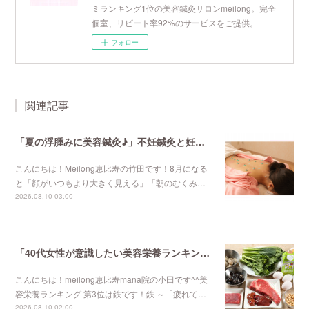
ミランキング1位の美容鍼灸サロンmeilong。完全
個室、リピート率92%のサービスをご提供。
フォロー
関連記事
「夏の浮腫みに美容鍼灸♪」不妊鍼灸と妊活鍼灸が得意のmeilong
こんにちは！Meilong恵比寿の竹田です！8月になる
と「顔がいつもより大きく見える」「朝のむくみ…
2026.08.10 03:00
「40代女性が意識したい美容栄養ランキング 第3位」不妊鍼灸と妊活鍼灸が得意のmeilong
こんにちは！meilong恵比寿mana院の小田です^^美
容栄養ランキング 第3位は鉄です！鉄 ～「疲れて…
2026.08.10 02:00