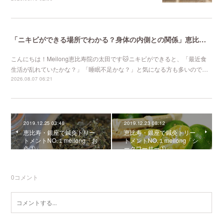
「ニキビができる場所でわかる？身体の内側との関係」恵比寿で口コミNo 1美容鍼灸ならmeilong
こんにちは！Meilong恵比寿院の太田です🐱ニキビができると、「最近食
生活が乱れていたかな？」「睡眠不足かな？」と気になる方も多いので…
2026.08.07 06:21
2019.12.25 03:48
2019.12.23 08:12
恵比寿・銀座で鍼灸トリー
恵比寿・銀座で鍼灸トリー
トメントNO.１meilong「お
トメントNO.１meilong「シ
灸①」
ークワーサー①」
0
コメント