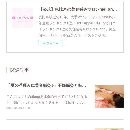
【公式】恵比寿の美容鍼灸サロンmeilong｜ツボを押さえた針・お灸の治療で美容と健康を叶えます
恵比寿駅近で10年。大手WebメディアOZmallで7
年連続ランキング1位、Hot Pepper Beautyで口コ
ミランキング1位の美容鍼灸サロンmeilong。完全
個室、リピート率92%のサービスをご提供。
フォロー
関連記事
「夏の浮腫みに美容鍼灸♪」不妊鍼灸と妊活鍼灸が得意のmeilong
こんにちは！Meilong恵比寿の竹田です！8月になる
と「顔がいつもより大きく見える」「朝のむくみ…
2026.08.10 03:00