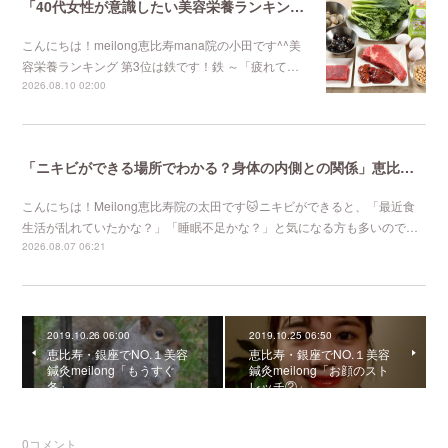
「40代女性が意識したい美容栄養ランキング 第3位」不妊鍼灸と妊活鍼灸が得意のmeilong
こんにちは！meilong恵比寿mana院の小田です^^美
容栄養ランキング 第3位は鉄です！鉄 ～「疲れて…
2026.08.10 02:00
「ニキビができる場所でわかる？身体の内側との関係」恵比寿で口コミNo 1美容鍼灸ならmeilong
こんにちは！Meilong恵比寿院の太田です🐱ニキビができると、「最近食
生活が乱れていたかな？」「睡眠不足かな？」と気になる方も多いので…
2026.08.07 06:21
2019.10.26 06:00
2019.10.25 06:50
恵比寿・銀座でNO.１美容
恵比寿・銀座でNO.１美容
鍼灸meilong「もうすぐ
鍼灸meilong「お顔のスト
冬」
レッチ②」
0
コメント