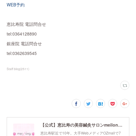
WEB予約
恵比寿院 電話問合せ
tel:0364128890
銀座院 電話問合せ
tel:0362639545
Staff blog
(
2511
)
【公式】恵比寿の美容鍼灸サロンmeilong｜ツボを押さえた針・お灸の治療で美容と健康を叶えます
恵比寿駅近で10年。大手WebメディアOZmallで7