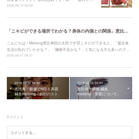
2026.08.10 02:00
「ニキビができる場所でわかる？身体の内側との関係」恵比寿で口コミNo 1美容鍼灸ならmeilong
こんにちは！Meilong恵比寿院の太田です🐱ニキビができると、「最近食
生活が乱れていたかな？」「睡眠不足かな？」と気になる方も多いので…
2026.08.07 06:21
2019.10.25 06:50
2019.10.25 03:07
恵比寿・銀座でNO.１美容
恵比寿・銀座 鍼灸
鍼灸meilong「お顔のスト
meilong「美髪について」
レッチ②」
0
コメント