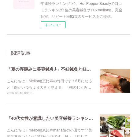
年連続ランキング1位、Hot Pepper Beautyで口コ
ミランキング1位の美容鍼灸サロンmeilong。完全
個室、リピート率92%のサービスをご提供。
フォロー
関連記事
「夏の浮腫みに美容鍼灸♪」不妊鍼灸と妊活鍼灸が得意のmeilong
こんにちは！Meilong恵比寿の竹田です！8月になる
と「顔がいつもより大きく見える」「朝のむくみ…
2026.08.10 03:00
「40代女性が意識したい美容栄養ランキング 第3位」不妊鍼灸と妊活鍼灸が得意のmeilong
こんにちは！meilong恵比寿mana院の小田です^^美
容栄養ランキング 第3位は鉄です！鉄 ～「疲れて…