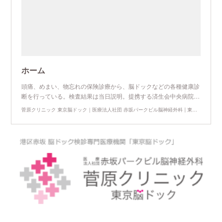
ホーム
頭痛、めまい、物忘れの保険診療から、脳ドックなどの各種健康診
断を行っている。検査結果は当日説明。提携する済生会中央病院…
菅原クリニック 東京脳ドック｜医療法人社団 赤坂パークビル脳神経外科 | 東京都港区赤坂 | MRI CT｜頭痛・めまい・物忘れ（認知症）・頭の怪我