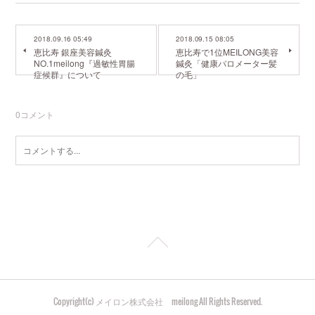
2018.09.16 05:49
2018.09.15 08:05
恵比寿 銀座美容鍼灸
恵比寿で1位MEILONG美容
NO.1meilong『過敏性胃腸
鍼灸「健康バロメーター髪
症候群』について
の毛」
0
コメント
Copyright(c) メイロン株式会社 meilong All Rights Reserved.