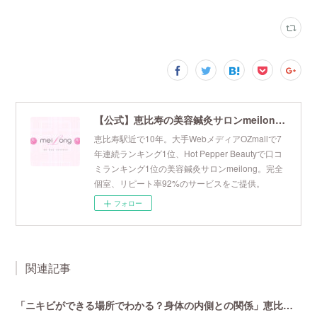
【公式】恵比寿の美容鍼灸サロンmeilong｜ツボを押さえた針・お灸の治療で美容と健康を叶えます
恵比寿駅近で10年。大手WebメディアOZmallで7
年連続ランキング1位、Hot Pepper Beautyで口コ
ミランキング1位の美容鍼灸サロンmeilong。完全
個室、リピート率92%のサービスをご提供。
フォロー
関連記事
「ニキビができる場所でわかる？身体の内側との関係」恵比寿で口コミNo 1美容鍼灸ならmeilong