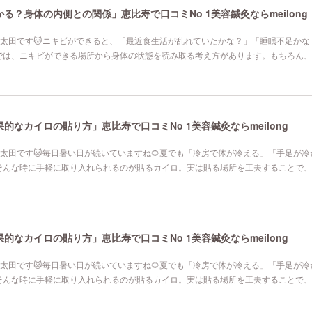
る？身体の内側との関係」恵比寿で口コミNo 1美容鍼灸ならmeilong
寿院の太田です🐱ニキビができると、「最近食生活が乱れていたかな？」「睡眠不足か
では、ニキビができる場所から身体の状態を読み取る考え方があります。もちろん、
なカイロの貼り方」恵比寿で口コミNo 1美容鍼灸ならmeilong
寿院の太田です🐱毎日暑い日が続いていますね🌻夏でも「冷房で体が冷える」「手足が
そんな時に手軽に取り入れられるのが貼るカイロ。実は貼る場所を工夫することで、
なカイロの貼り方」恵比寿で口コミNo 1美容鍼灸ならmeilong
寿院の太田です🐱毎日暑い日が続いていますね🌻夏でも「冷房で体が冷える」「手足が
そんな時に手軽に取り入れられるのが貼るカイロ。実は貼る場所を工夫することで、