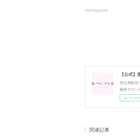
Staff blog
(
2509
)
【公式】
恵比寿駅近で
鍼灸サロンm
フォロ
関連記事