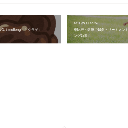
2019.05.21 06:24
.１meilong「キクラゲ」
恵比寿・銀座で鍼灸トリートメントNO
ング効果」