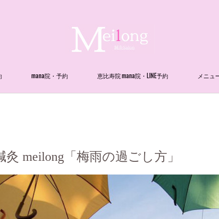
約
mana院・予約
恵比寿院 mana院・LINE予約
メニュ
灸 meilong「梅雨の過ごし方」