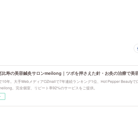
恵比寿の美容鍼灸サロンmeilong｜ツボを押さえた針・お灸の治療で美
10年。大手WebメディアOZmallで7年連続ランキング1位、Hot Pepper Beau
eilong。完全個室、リピート率92%のサービスをご提供。
ー