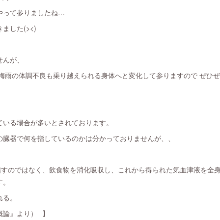
やって参りましたね…
した(><)
せんが、
 梅雨の体調不良も乗り越えられる身体へと変化して参りますので ぜひ
ている場合が多いとされております。
の臓器で何を指しているのかは分かっておりませんが、、
指すのではなく、飲食物を消化吸収し、これから得られた気血津液を全
す。
れる。
概論』より）⠀】