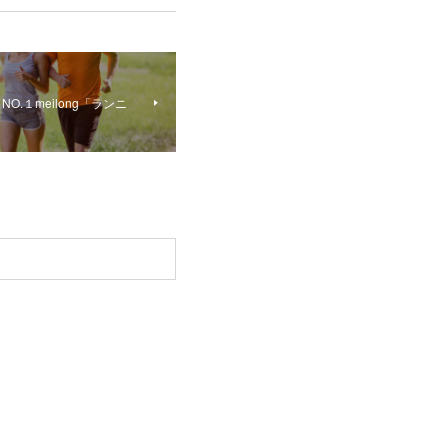
.１meilong「ランニ