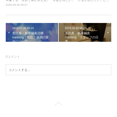
2026.08.06 06:01
2019.03.23 04:20
2019.03.22 06:28
恵比寿・銀座鍼灸治療
恵比寿・銀座鍼灸
meilong「気圧と体調の変
meilong「スタッフの日
化について」」
常」
0
コメント