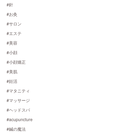
#針
#お灸
#サロン
#エステ
#美容
#小顔
#小顔矯正
#美肌
#妊活
#マタニティ
#マッサージ
#ヘッドスパ
#acupuncture
#鍼の魔法