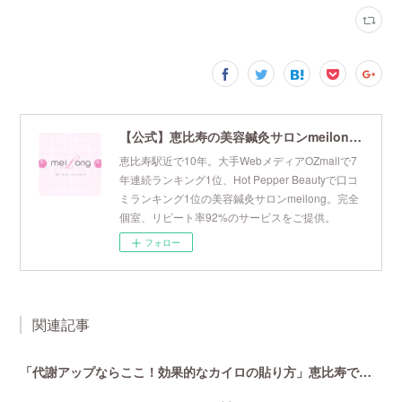
【公式】恵比寿の美容鍼灸サロンmeilong｜ツボを押さえた針・お灸の治療で美容と健康を叶えます
恵比寿駅近で10年。大手WebメディアOZmallで7
年連続ランキング1位、Hot Pepper Beautyで口コ
ミランキング1位の美容鍼灸サロンmeilong。完全
個室、リピート率92%のサービスをご提供。
フォロー
関連記事
「代謝アップならここ！効果的なカイロの貼り方」恵比寿で口コミNo 1美容鍼灸ならmeilong