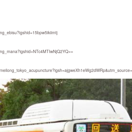
ong_ebisu?igshid=15bpw5ikiimtj
ilong_mana?igshid=NTc4MTIwNjQ2YQ==
m/meilong_tokyo_acupuncture?igsh=ajgweXh1eWg2dWRp&utm_source=