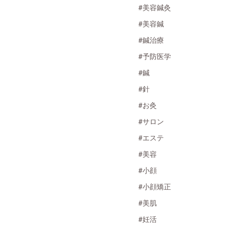
#美容鍼灸
#美容鍼
#鍼治療
#予防医学
#鍼
#針
#お灸
#サロン
#エステ
#美容
#小顔
#小顔矯正
#美肌
#妊活