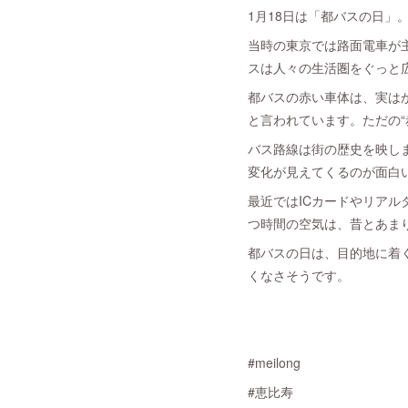
1月18日は「都バスの日」
当時の東京では路面電車が
スは人々の生活圏をぐっと
都バスの赤い車体は、実は
と言われています。ただの“
バス路線は街の歴史を映し
変化が見えてくるのが面白
最近ではICカードやリア
つ時間の空気は、昔とあま
都バスの日は、目的地に着
くなさそうです。
#meilong
#恵比寿