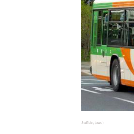
Staff blog
(
2509
)