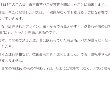
。1924年のこの日、東京市営バスが営業を開始したことに由来します。
主役。そこに登場したバスは、「線路がなくても走れる」柔軟な存在で
広げていきます。
かなり計算されたデザイン。遠くからでも見えやすく、夕暮れや雨の日
赤”にも、ちゃんと理由があるのです。
ます。再開発で消えた道、昔は賑わっていた商店街。バスが通らなくな
いところ。
ルタイム運行情報など、技術面も大きく進化しました。でも、運転手さん
り変わりません。
くまでの“移動そのもの”を味わう日。たまには電車ではなく、バスに揺