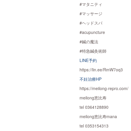
#マタニティ
#マッサージ
#ヘッドスパ
#acupuncture
#鍼の魔法
#特急鍼灸術師
LINE予約
https://lin.ee/RmW7oq3
不妊治療HP
https://meilong-repro.com/
meilong恵比寿
tel 0364128890
meilong恵比寿mana
tel 0353154313