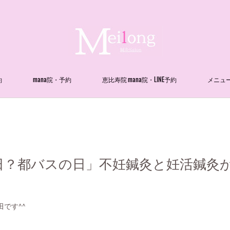
約
mana院・予約
恵比寿院 mana院・LINE予約
メニュ
？都バスの日」不妊鍼灸と妊活鍼灸が得意
田です^^