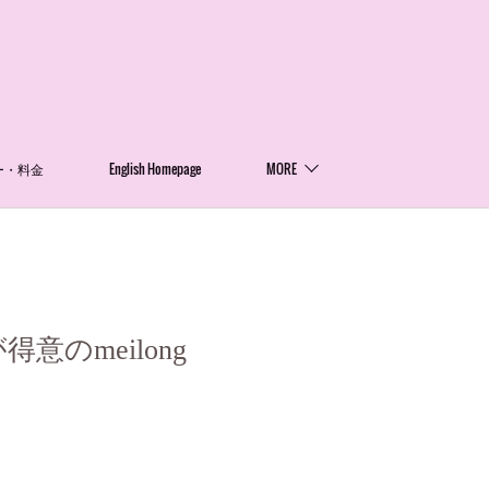
ー・料金
English Homepage
MORE
のmeilong