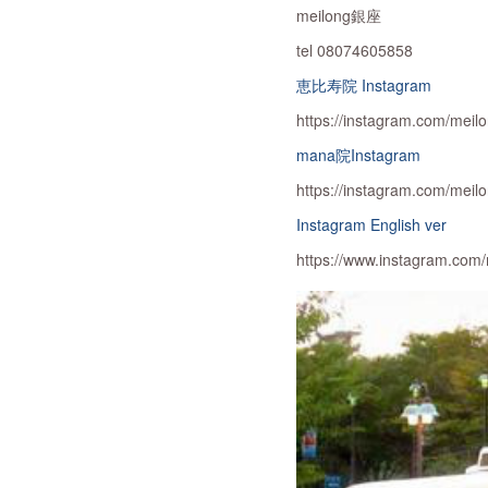
meilong銀座
tel 08074605858
恵比寿院 Instagram
https://instagram.com/meil
mana院Instagram
https://instagram.com/me
Instagram English ver
https://www.instagram.co