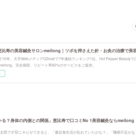
恵比寿の美容鍼灸サロンmeilong｜ツボを押さえた針・お灸の治療で美
10年。大手WebメディアOZmallで7年連続ランキング1位、Hot Pepper Beau
eilong。完全個室、リピート率92%のサービスをご提供。
ー
る？身体の内側との関係」恵比寿で口コミNo 1美容鍼灸ならmeilong
寿院の太田です🐱ニキビができると、「最近食生活が乱れていたかな？」「睡眠不足か