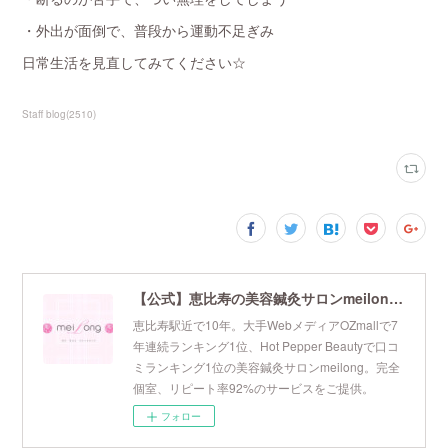
・外出が面倒で、普段から運動不足ぎみ
日常生活を見直してみてください☆
Staff blog
(
2510
)
【公式】恵比寿の美容鍼灸サロンmeilong｜ツボを押さえた針・お灸の治療で美容と健康を叶えます
恵比寿駅近で10年。大手WebメディアOZmallで7
年連続ランキング1位、Hot Pepper Beautyで口コ
ミランキング1位の美容鍼灸サロンmeilong。完全
個室、リピート率92%のサービスをご提供。
フォロー