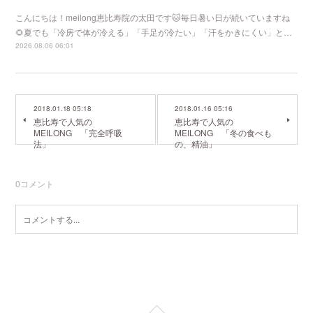
こんにちは！meilong恵比寿院の太田です🐱毎日暑い日が続いていますね
🌻夏でも「冷房で体が冷える」「手足が冷たい」「汗をかきにくい」と…
2026.08.06 06:01
2018.01.18 05:18
2018.01.16 05:16
恵比寿で人気の
恵比寿で人気の
MEILONG 「完全呼吸
MEILONG 「冬の食べも
法」
の、精油」
0
コメント