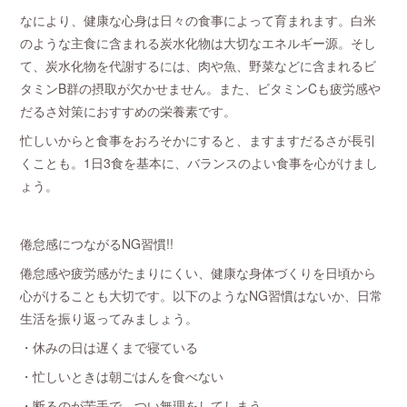
なにより、健康な心身は日々の食事によって育まれます。白米
のような主食に含まれる炭水化物は大切なエネルギー源。そし
て、炭水化物を代謝するには、肉や魚、野菜などに含まれるビ
タミンB群の摂取が欠かせません。また、ビタミンCも疲労感や
だるさ対策におすすめの栄養素です。
忙しいからと食事をおろそかにすると、ますますだるさが長引
くことも。1日3食を基本に、バランスのよい食事を心がけまし
ょう。
倦怠感につながるNG習慣!!
倦怠感や疲労感がたまりにくい、健康な身体づくりを日頃から
心がけることも大切です。以下のようなNG習慣はないか、日常
生活を振り返ってみましょう。
・休みの日は遅くまで寝ている
・忙しいときは朝ごはんを食べない
・断るのが苦手で、つい無理をしてしまう