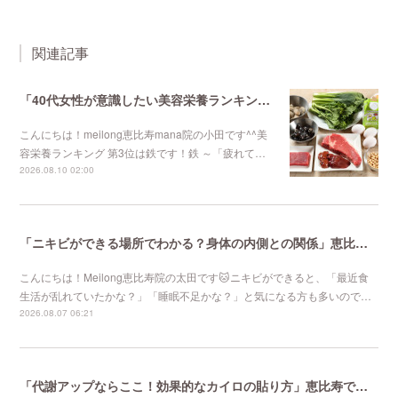
関連記事
「40代女性が意識したい美容栄養ランキング 第3位」不妊鍼灸と妊活鍼灸が得意のmeilong
こんにちは！meilong恵比寿mana院の小田です^^美
容栄養ランキング 第3位は鉄です！鉄 ～「疲れて…
2026.08.10 02:00
「ニキビができる場所でわかる？身体の内側との関係」恵比寿で口コミNo 1美容鍼灸ならmeilong
こんにちは！Meilong恵比寿院の太田です🐱ニキビができると、「最近食
生活が乱れていたかな？」「睡眠不足かな？」と気になる方も多いので…
2026.08.07 06:21
「代謝アップならここ！効果的なカイロの貼り方」恵比寿で口コミNo 1美容鍼灸ならmeilong