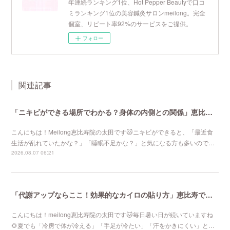
年連続ランキング1位、Hot Pepper Beautyで口コ
ミランキング1位の美容鍼灸サロンmeilong。完全
個室、リピート率92%のサービスをご提供。
フォロー
関連記事
「ニキビができる場所でわかる？身体の内側との関係」恵比寿で口コミNo 1美容鍼灸ならmeilong
こんにちは！Meilong恵比寿院の太田です🐱ニキビができると、「最近食
生活が乱れていたかな？」「睡眠不足かな？」と気になる方も多いので…
2026.08.07 06:21
「代謝アップならここ！効果的なカイロの貼り方」恵比寿で口コミNo 1美容鍼灸ならmeilong
こんにちは！meilong恵比寿院の太田です🐱毎日暑い日が続いていますね
🌻夏でも「冷房で体が冷える」「手足が冷たい」「汗をかきにくい」と…