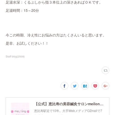
足湯水深：くるぶしから指３本位上の深さあればＯＫです。
足湯時間：15～20分
今この時期、冷え性にお悩みの方はたくさんいると思います。
是非、お試しください！！
Staff blog
(
2509
)
【公式】恵比寿の美容鍼灸サロンmeilong｜ツボを押さえた針・お灸の治療で美容と健康を叶えます
恵比寿駅近で10年。大手WebメディアOZmallで7