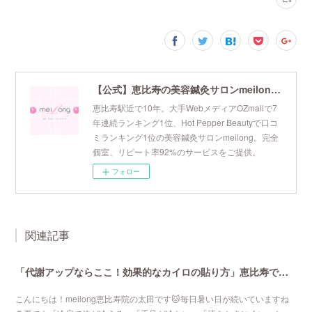
【公式】恵比寿の美容鍼灸サロンmeilong｜ツボを押さえた針・お灸の治療で美容と健康を叶えます
恵比寿駅近で10年。大手WebメディアOZmallで7
年連続ランキング1位、Hot Pepper Beautyで口コ
ミランキング1位の美容鍼灸サロンmeilong。完全
個室、リピート率92%のサービスをご提供。
フォロー
関連記事
「代謝アップならここ！効果的なカイロの貼り方」恵比寿で口コミNo 1美容鍼灸ならmeilong
こんにちは！meilong恵比寿院の太田です🐱毎日暑い日が続いていますね