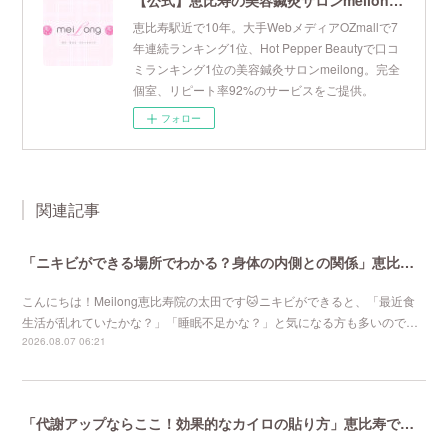
【公式】恵比寿の美容鍼灸サロンmeilong｜ツボを押さえた針・お灸の治療で美容と健康を叶えます
恵比寿駅近で10年。大手WebメディアOZmallで7
年連続ランキング1位、Hot Pepper Beautyで口コ
ミランキング1位の美容鍼灸サロンmeilong。完全
個室、リピート率92%のサービスをご提供。
フォロー
関連記事
「ニキビができる場所でわかる？身体の内側との関係」恵比寿で口コミNo 1美容鍼灸ならmeilong
こんにちは！Meilong恵比寿院の太田です🐱ニキビができると、「最近食
生活が乱れていたかな？」「睡眠不足かな？」と気になる方も多いので…
2026.08.07 06:21
「代謝アップならここ！効果的なカイロの貼り方」恵比寿で口コミNo 1美容鍼灸ならmeilong