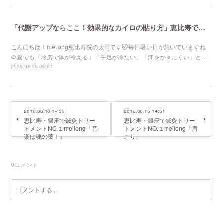
「代謝アップならここ！効果的なカイロの貼り方」恵比寿で口コミNo 1美容鍼灸ならmeilong
こんにちは！meilong恵比寿院の太田です🐱毎日暑い日が続いていますね
🌻夏でも「冷房で体が冷える」「手足が冷たい」「汗をかきにくい」と…
2026.08.06 06:01
2016.06.18 14:55
2016.06.15 14:51
恵比寿・銀座で鍼灸トリー
恵比寿・銀座で鍼灸トリー
トメントNO.１meilong「音
トメントNO.１meilong「肩
楽は魂の薬！」
こり」
0
コメント