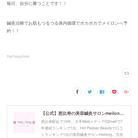
毎日、自分に勝つことです！！
鍼灸治療でお肌もつるつる体内循環でポカポカでメイロンへ予
約！！
Staff blog
(
2508
)
【公式】恵比寿の美容鍼灸サロンmeilong｜ツボを押さえた針・お灸の治療で美容と健康を叶えます
恵比寿駅近で10年。大手WebメディアOZmallで7
年連続ランキング1位、Hot Pepper Beautyで口コ
ミランキング1位の美容鍼灸サロンmeilong。完全