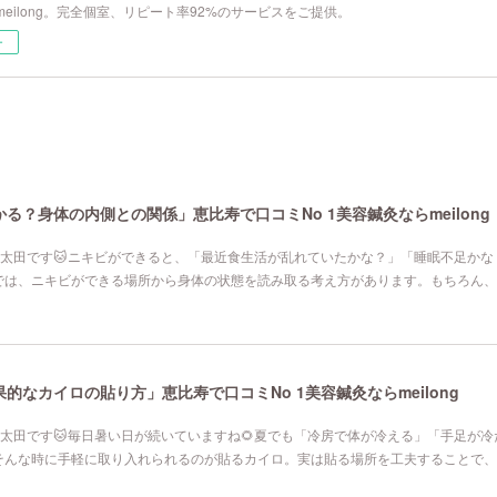
eilong。完全個室、リピート率92%のサービスをご提供。
ー
る？身体の内側との関係」恵比寿で口コミNo 1美容鍼灸ならmeilong
寿院の太田です🐱ニキビができると、「最近食生活が乱れていたかな？」「睡眠不足か
では、ニキビができる場所から身体の状態を読み取る考え方があります。もちろん、
なカイロの貼り方」恵比寿で口コミNo 1美容鍼灸ならmeilong
寿院の太田です🐱毎日暑い日が続いていますね🌻夏でも「冷房で体が冷える」「手足が
そんな時に手軽に取り入れられるのが貼るカイロ。実は貼る場所を工夫することで、