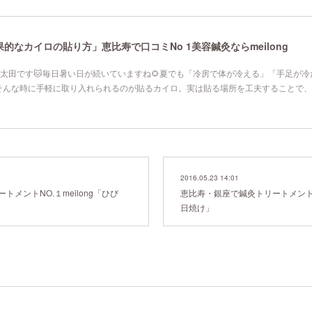
なカイロの貼り方」恵比寿で口コミNo 1美容鍼灸ならmeilong
寿院の太田です🐱毎日暑い日が続いていますね🌻夏でも「冷房で体が冷える」「手足が
そんな時に手軽に取り入れられるのが貼るカイロ。実は貼る場所を工夫することで、
2016.05.23 14:01
メントNO.１meilong「ひび
恵比寿・銀座で鍼灸トリートメントNO
日焼け」