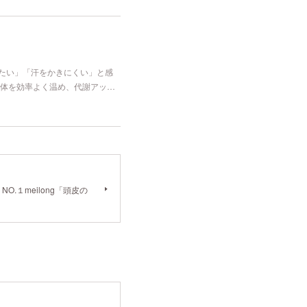
冷たい」「汗をかきにくい」と感
体を効率よく温め、代謝アッ…
.１meilong「頭皮の