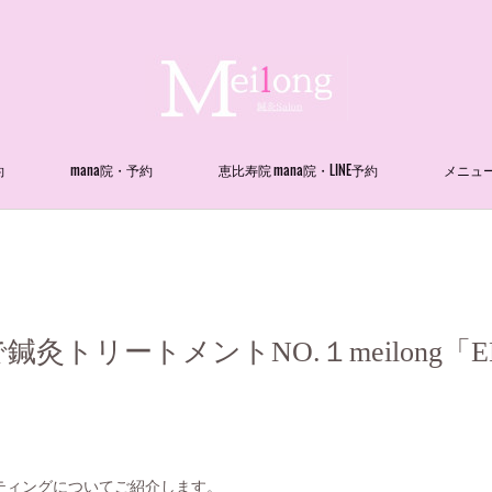
約
mana院・予約
恵比寿院 mana院・LINE予約
メニュ
灸トリートメントNO.１meilong「EM
ティングについてご紹介します。