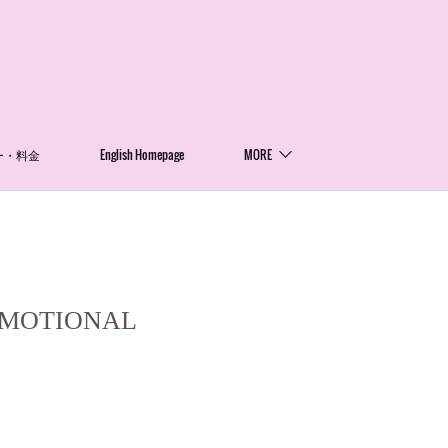
ー・料金
English Homepage
MORE
OTIONAL