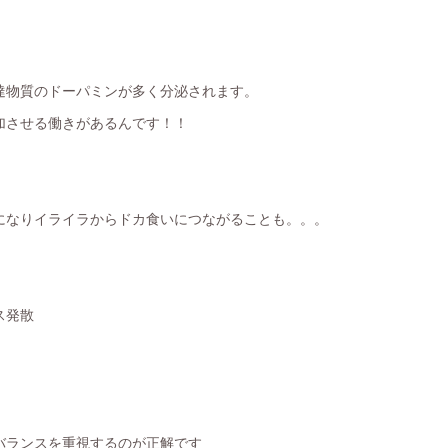
達物質のドーパミンが多く分泌されます。
加させる働きがあるんです！！
になりイライラからドカ食いにつながることも。。。
ス発散
バランスを重視するのが正解です