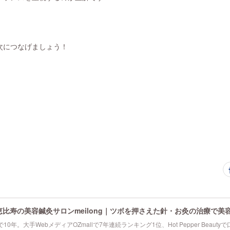
次につなげましょう！
恵比寿の美容鍼灸サロンmeilong｜ツボを押さえた針・お灸の治療で美
10年。大手WebメディアOZmallで7年連続ランキング1位、Hot Pepper Beau