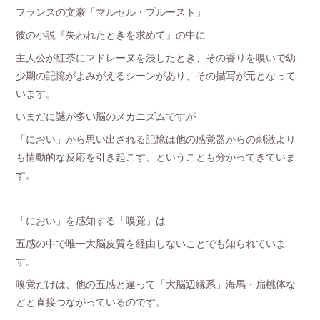
フランスの文豪「マルセル・プルースト」
彼の小説『失われたときを求めて』の中に
主人公が紅茶にマドレーヌを浸したとき、その香りを嗅いで幼
少期の記憶がよみがえるシーンがあり、その描写が元となって
います。
いまだに謎が多い脳のメカニズムですが
「におい」から思い出される記憶は他の感覚器からの刺激より
も情動的な反応を引き起こす、ということも分かってきていま
す。
「におい」を感知する「嗅覚」は
五感の中で唯一大脳皮質を経由しないことでも知られていま
す。
嗅覚だけは、他の五感と違って「大脳辺縁系」海馬・扁桃体な
どと直接つながっているのです。