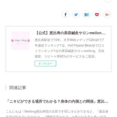
【公式】恵比寿の美容鍼灸サロンmeilong｜ツボを押さえた針・お灸の治療で美容と健康を叶えます
恵比寿駅近で10年。大手WebメディアOZmallで7
年連続ランキング1位、Hot Pepper Beautyで口コ
ミランキング1位の美容鍼灸サロンmeilong。完全
個室、リピート率92%のサービスをご提供。
フォロー
関連記事
「ニキビができる場所でわかる？身体の内側との関係」恵比寿で口コミNo 1美容鍼灸ならmeilong
こんにちは！Meilong恵比寿院の太田です🐱ニキビができると、「最近食
生活が乱れていたかな？」「睡眠不足かな？」と気になる方も多いので…