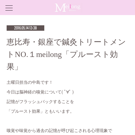
2016.05.14 13:38
恵比寿・銀座で鍼灸トリートメン
トNO.１meilong「プルースト効
果」
土曜日担当の中島です！
今日は脳神経の嗅覚について( ﾟ∀ﾟ )
記憶がフラッシュバックすることを
「プルースト効果」ともいいます。
嗅覚や味覚から過去の記憶が呼び起こされる心理現象で