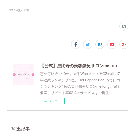
Staff blog
(
2509
)
【公式】恵比寿の美容鍼灸サロンmeilong｜ツボを押さえた針・お灸の治療で美容と健康を叶えます
恵比寿駅近で10年。大手WebメディアOZmallで7
年連続ランキング1位、Hot Pepper Beautyで口コ
ミランキング1位の美容鍼灸サロンmeilong。完全
個室、リピート率92%のサービスをご提供。
フォロー
関連記事