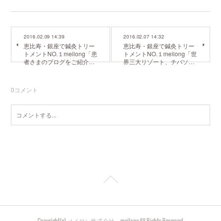
2016.02.09 14:39
2016.02.07 14:32
恵比寿・銀座で鍼灸トリー
恵比寿・銀座で鍼灸トリー
トメントNO.１meilong「患
トメントNO.１meilong「世
者さまのブログをご紹介…
界三大リゾート、チバソ…
0
コメント
Copyright(c) メイロン株式会社 meilong All Rights Reserved.