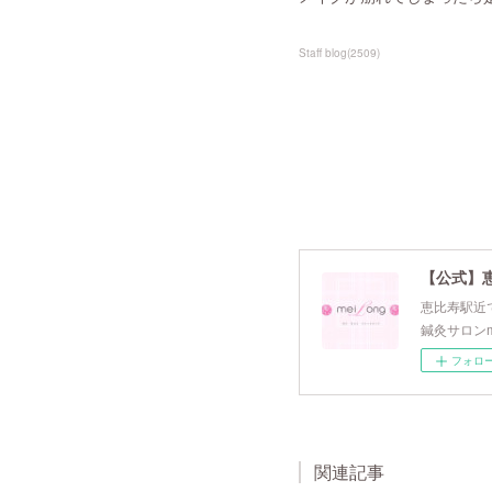
Staff blog
(
2509
)
【公式】
恵比寿駅近で
鍼灸サロンm
フォロ
関連記事