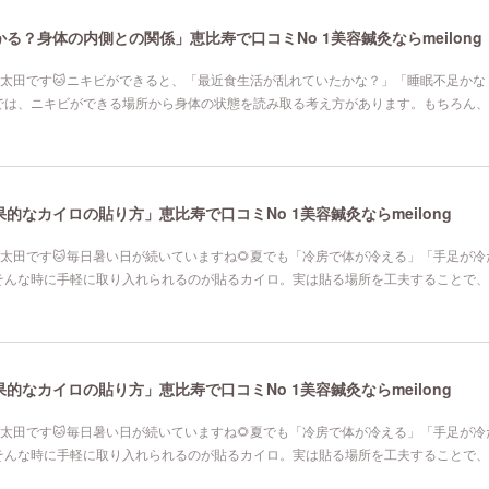
る？身体の内側との関係」恵比寿で口コミNo 1美容鍼灸ならmeilong
寿院の太田です🐱ニキビができると、「最近食生活が乱れていたかな？」「睡眠不足か
では、ニキビができる場所から身体の状態を読み取る考え方があります。もちろん、
なカイロの貼り方」恵比寿で口コミNo 1美容鍼灸ならmeilong
寿院の太田です🐱毎日暑い日が続いていますね🌻夏でも「冷房で体が冷える」「手足が
そんな時に手軽に取り入れられるのが貼るカイロ。実は貼る場所を工夫することで、
なカイロの貼り方」恵比寿で口コミNo 1美容鍼灸ならmeilong
寿院の太田です🐱毎日暑い日が続いていますね🌻夏でも「冷房で体が冷える」「手足が
そんな時に手軽に取り入れられるのが貼るカイロ。実は貼る場所を工夫することで、