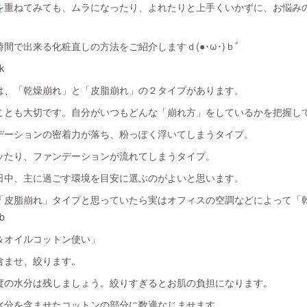
を重ねてみても、ムラになったり、よれたりと上手くいかずに、お悩み
間で出来る化粧直しの方法をご紹介しますｄ(●･ω･)ｂﾞ
k
は、「乾燥崩れ」と「皮脂崩れ」の２タイプがあります。
ことも大切です。自分がいつもどんな「崩れ方」をしているかを把握し
デーションの密着力が落ち、粉っぽく浮いてしまうタイプ。
ッたり、ファンデーションが流れてしまうタイプ。
日中、主に過ごす環境を目安に選ぶのがよいと思います。
「皮脂崩れ」タイプと思っていたら実はオフィスの空調などによって「
b
＆オイルコットン使い」
含ませ、絞ります。
度の水分は残しましょう。絞りすぎるとお肌の負担になります。
水分を含ませたコットンの部分に数適なじませます。