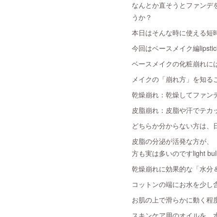
なんとか直そうとファンデ
うか？
本日はそんな時に使える短時
今回はベースメイク編lipstic
ベースメイクの化粧崩れに
メイクの「崩れ方」を知る
乾燥崩れ：乾燥してファン
皮脂崩れ：皮脂や汗でテカ
どちらか分からない方は、
皮脂の分泌が活発な方が、
方も実は多いのですlight bul
乾燥崩れに効果的な「水分
コットンの端にお水を少し
お肌の上で滑らかに動く程
スキンケア用のオイルを、