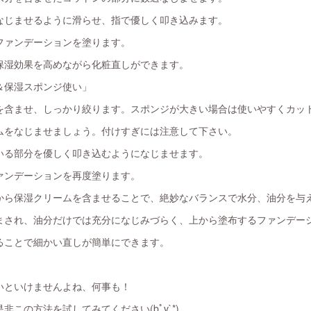
なじませるように滑らせ、指で優しく叩き込みます。
ファンデーションを塗ります。
保湿効果を高めながら化粧直しができます。
＆保湿スポンジ使い」
を含ませ、しっかり絞ります。スポンジが大きい場合は使いやすくカッ
ムをなじませましょう。付けすぎには注意して下さい。
いる部分を優しく叩き込むようになじませます。
ァンデーションを再度塗ります。
から保湿クリームを含ませることで、絶妙なバランスで水分、油分を与
まされ、油分だけでは充分になじみづらく、上から塗布するファンデー
ることで細かい直しが簡単にできます。
いといけませんよね、何事も！
この方法を試してみてください(bﾟv`*)