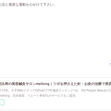
生活と適度な運動を心がけて下さい。
恵比寿の美容鍼灸サロンmeilong｜ツボを押さえた針・お灸の治療で美
10年。大手WebメディアOZmallで7年連続ランキング1位、Hot Pepper Beau
eilong。完全個室、リピート率92%のサービスをご提供。
ー