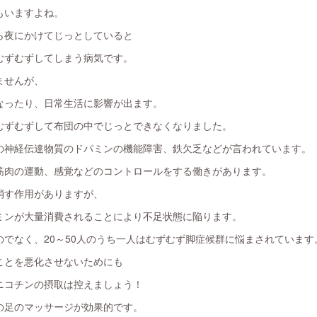
もいますよね。
ら夜にかけてじっとしていると
むずむずしてしまう病気です。
ませんが、
なったり、日常生活に影響が出ます。
むずむずして布団の中でじっとできなくなりました。
の神経伝達物質のドパミンの機能障害、鉄欠乏などが言われています。
筋肉の運動、感覚などのコントロールをする働きがあります。
消す作用がありますが、
ミンが大量消費されることにより不足状態に陥ります。
でなく、20～50人のうち一人はむずむず脚症候群に悩まされています
ことを悪化させないためにも
ニコチンの摂取は控えましょう！
の足のマッサージが効果的です。