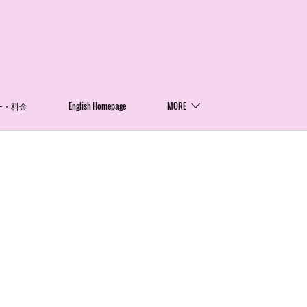
ー・料金
English Homepage
MORE