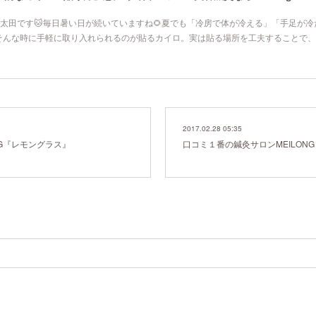
寿院の太田です🐱毎日暑い日が続いていますね🌻夏でも「冷房で体が冷える」「手足が
そんな時に手軽に取り入れられるのが貼るカイロ。実は貼る場所を工夫することで、
2017.02.28 05:35
NG『レモングラス』
口コミ１番の鍼灸サロンMEILON