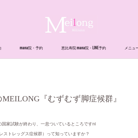
約
mana院・予約
恵比寿院 mana院・LINE予約
メニュ
MEILONG『むずむず脚症候群』
国家試験が終わり、一息ついているところですni
(レストレッグス症候群）って知っていますか？