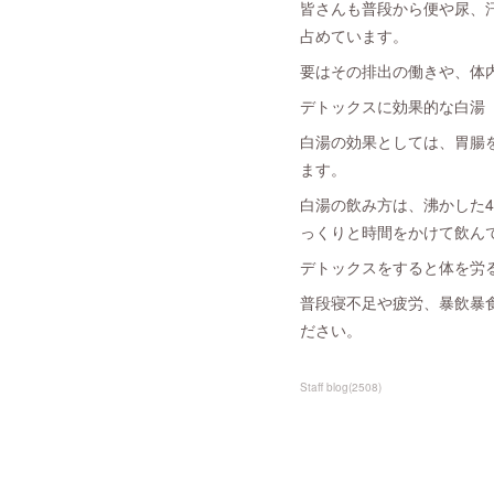
皆さんも普段から便や尿、
占めています。
要はその排出の働きや、体
デトックスに効果的な白湯
白湯の効果としては、胃腸
ます。
白湯の飲み方は、沸かした4
っくりと時間をかけて飲ん
デトックスをすると体を労
普段寝不足や疲労、暴飲暴
ださい。
Staff blog
(
2508
)