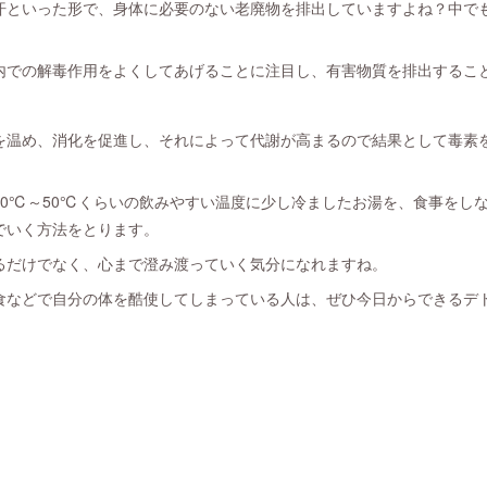
汗といった形で、身体に必要のない老廃物を排出していますよね？中でも
内での解毒作用をよくしてあげることに注目し、有害物質を排出するこ
を温め、消化を促進し、それによって代謝が高まるので結果として毒素
0℃～50℃くらいの飲みやすい温度に少し冷ましたお湯を、食事をしなが
でいく方法をとります。
るだけでなく、心まで澄み渡っていく気分になれますね。
食などで自分の体を酷使してしまっている人は、ぜひ今日からできるデ