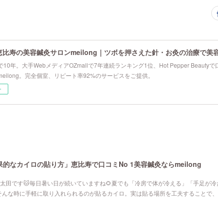
恵比寿の美容鍼灸サロンmeilong｜ツボを押さえた針・お灸の治療で美
10年。大手WebメディアOZmallで7年連続ランキング1位、Hot Pepper Beau
eilong。完全個室、リピート率92%のサービスをご提供。
ー
なカイロの貼り方」恵比寿で口コミNo 1美容鍼灸ならmeilong
寿院の太田です🐱毎日暑い日が続いていますね🌻夏でも「冷房で体が冷える」「手足が
そんな時に手軽に取り入れられるのが貼るカイロ。実は貼る場所を工夫することで、