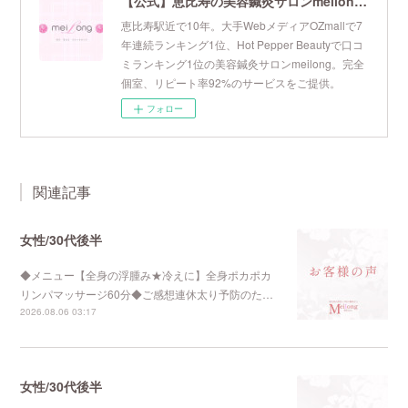
【公式】恵比寿の美容鍼灸サロンmeilong｜ツボを押さえた針・お灸の治療で美容と健康を叶えます
恵比寿駅近で10年。大手WebメディアOZmallで7
年連続ランキング1位、Hot Pepper Beautyで口コ
ミランキング1位の美容鍼灸サロンmeilong。完全
個室、リピート率92%のサービスをご提供。
フォロー
関連記事
女性/30代後半
◆メニュー【全身の浮腫み★冷えに】全身ポカポカ
リンパマッサージ60分◆ご感想連休太り予防のた…
2026.08.06 03:17
女性/30代後半