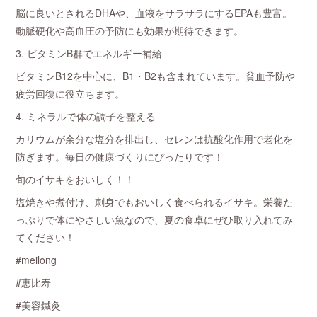
脳に良いとされるDHAや、血液をサラサラにするEPAも豊富。
動脈硬化や高血圧の予防にも効果が期待できます。
3. ビタミンB群でエネルギー補給
ビタミンB12を中心に、B1・B2も含まれています。貧血予防や
疲労回復に役立ちます。
4. ミネラルで体の調子を整える
カリウムが余分な塩分を排出し、セレンは抗酸化作用で老化を
防ぎます。毎日の健康づくりにぴったりです！
旬のイサキをおいしく！！
塩焼きや煮付け、刺身でもおいしく食べられるイサキ。栄養た
っぷりで体にやさしい魚なので、夏の食卓にぜひ取り入れてみ
てください！
#meilong
#恵比寿
#美容鍼灸