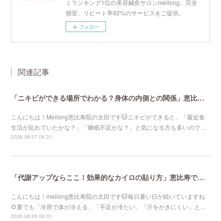
ミランキング1位の美容鍼灸サロンmeilong。完全
個室、リピート率92%のサービスをご提供。
フォロー
関連記事
「ニキビができる場所でわかる？身体の内側との関係」恵比寿で口コミNo 1美容鍼灸ならmeilong
こんにちは！Meilong恵比寿院の太田です🐱ニキビができると、「最近食
生活が乱れていたかな？」「睡眠不足かな？」と気になる方も多いので…
2026.08.07 06:21
「代謝アップならここ！効果的なカイロの貼り方」恵比寿で口コミNo 1美容鍼灸ならmeilong
こんにちは！meilong恵比寿院の太田です🐱毎日暑い日が続いていますね
🌻夏でも「冷房で体が冷える」「手足が冷たい」「汗をかきにくい」と…
2026.08.06 06:01