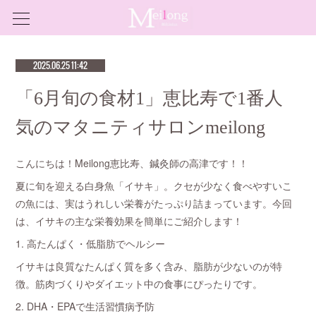
2025.06.25 11:42
「6月旬の食材1」恵比寿で1番人
気のマタニティサロンmeilong
こんにちは！Meilong恵比寿、鍼灸師の高津です！！
夏に旬を迎える白身魚「イサキ」。クセが少なく食べやすいこ
の魚には、実はうれしい栄養がたっぷり詰まっています。今回
は、イサキの主な栄養効果を簡単にご紹介します！
1. 高たんぱく・低脂肪でヘルシー
イサキは良質なたんぱく質を多く含み、脂肪が少ないのが特
徴。筋肉づくりやダイエット中の食事にぴったりです。
2. DHA・EPAで生活習慣病予防