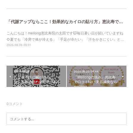
「代謝アップならここ！効果的なカイロの貼り方」恵比寿で口コミNo 1美容鍼灸ならmeilong
こんにちは！meilong恵比寿院の太田です🐱毎日暑い日が続いていますね
🌻夏でも「冷房で体が冷える」「手足が冷たい」「汗をかきにくい」と…
2026.08.06 06:01
2025.06.26 10:09
2025.06.25 09:44
「なぜ不妊に鍼が効くの
「Meilongの強み」恵比寿
か」不妊治療の成功率が高
で口コミNo 1美容鍼灸なら
い鍼灸サロン 恵比寿me…
meilong
0
コメント