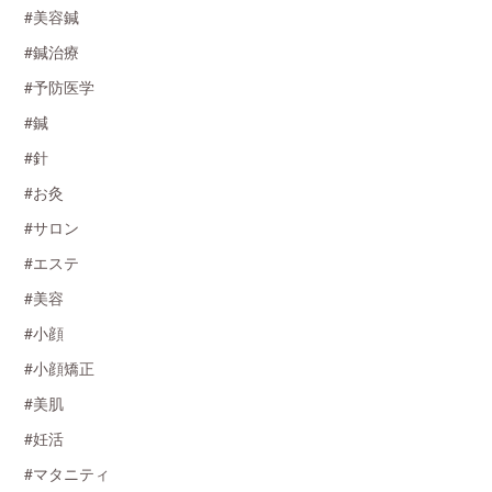
#美容鍼
#鍼治療
#予防医学
#鍼
#針
#お灸
#サロン
#エステ
#美容
#小顔
#小顔矯正
#美肌
#妊活
#マタニティ