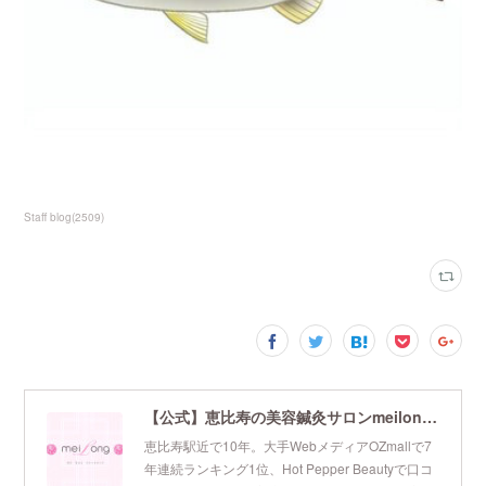
Staff blog
(
2509
)
【公式】恵比寿の美容鍼灸サロンmeilong｜ツボを押さえた針・お灸の治療で美容と健康を叶えます
恵比寿駅近で10年。大手WebメディアOZmallで7
年連続ランキング1位、Hot Pepper Beautyで口コ