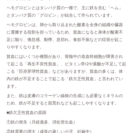
ヘモグロビンとはタンパク質の一種で、主に鉄を含む「ヘム」
とタンパク質の「グロビン」が結合して作られています。
ヘモグロビンは、肺から取り込まれた酸素を全身の組織や臓器
に運搬する役割を担っているため、貧血になると身体が酸素不
足に陥り、倦怠感、動悸、息切れ、食欲不振などの症状が起こ
りやすくなります。
貧血にはいくつか種類があり、骨髄中の造血幹細胞が障害され
て起こる「再生不良性貧血」、ビタミンB12や葉酸が不足して起
こる「巨赤芽球性貧血」などがありますが、貧血の多くは、体
内の鉄が不足することで起こる「鉄欠乏性貧血」と言われてい
ます。
また、鉄は皮膚のコラーゲン線維の生成にも必要なミネラルの
ため、鉄が不足すると肌荒れなども起こしやすくなります。
■鉄欠乏性貧血の原因
①鉄の喪失（月経過多、消化管出血）
②鉄需要の増大（成長の著しい小児、妊娠中）