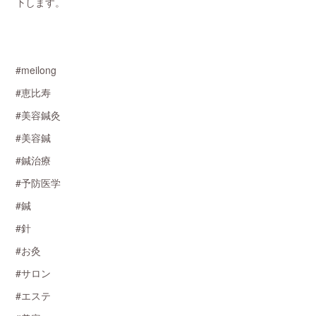
下します。
#meilong
#恵比寿
#美容鍼灸
#美容鍼
#鍼治療
#予防医学
#鍼
#針
#お灸
#サロン
#エステ