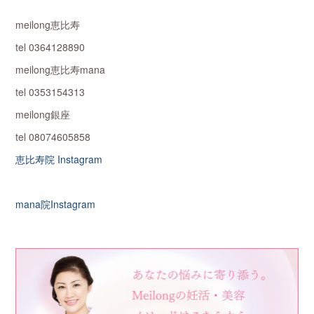
meilong恵比寿
tel 0364128890
meilong恵比寿mana
tel 0353154313
meilong銀座
tel 08074605858
恵比寿院 Instagram
mana院Instagram