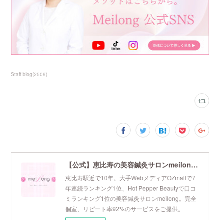
Staff blog
(
2509
)
【公式】恵比寿の美容鍼灸サロンmeilong｜ツボを押さえた針・お灸の治療で美容と健康を叶えます
恵比寿駅近で10年。大手WebメディアOZmallで7
年連続ランキング1位、Hot Pepper Beautyで口コ
ミランキング1位の美容鍼灸サロンmeilong。完全
個室、リピート率92%のサービスをご提供。