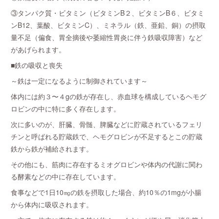
③タンパク質・ビタミン（ビタミンB２、ビタミンB６、ビタミ
ンB12、葉酸、ビタミンC）、ミネラル（鉄、亜鉛、銅）の摂取
量不足（偏食、胃全摘後や萎縮性胃炎に伴う鉄吸収障害）など
があげられます。
■鉄の吸収と喪失
～鉄は一定になるように制御されています～
体内には約３〜４gの鉄が存在し、赤血球を構成しているヘモグ
ロビンの中に特に多く存在します。
次に多いのが、肝臓、骨髄、脾臓などに貯蔵されているフェリ
チンと呼ばれる貯蔵鉄で、ヘモグロビンが不足するとこの貯蔵
鉄から鉄が補給されます。
その他にも、筋肉に存在するミオグロビンや体内の代謝に関わ
る酵素などの中に存在しています。
食事などで1日10㎎の鉄を摂取した場合、約10％の1mgが小腸
から体内に吸収されます。