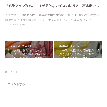
「代謝アップならここ！効果的なカイロの貼り方」恵比寿で口コミNo 1美容鍼灸ならmeilong
こんにちは！meilong恵比寿院の太田です🐱毎日暑い日が続いていますね
🌻夏でも「冷房で体が冷える」「手足が冷たい」「汗をかきにくい」と…
2026.08.06 06:01
2025.06.19 03:04
2025.06.16 08:42
「お肉とお魚両方食べよ
「牛乳を朝に飲んで睡眠の
う！」不妊治療の成功率が
質をあげよう②」恵比寿で
高い鍼灸サロン 恵比寿…
口コミNo 1美容鍼灸なら…
0
コメント