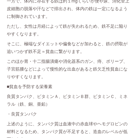
一方で、体内に存在する鉄は約１mgくらいが便や尿、消化管上
皮細胞の脱落や汗などで排出され、体内の鉄は一定になるよう
に制御されています。
ただし、女性は月経によって鉄が失われるため、鉄不足に陥り
やすくなります。
そこに、極端なダイエットや偏食などが加わると、鉄の摂取が
追いつかず鉄不足＝貧血に繋がります。
このほか胃・十二指腸潰瘍や消化器系のガン、痔、ポリープ、
子宮筋腫などによって慢性的な出血があると鉄欠乏性貧血にな
りやすくなります。
■貧血を予防する栄養素
良質タンパク、ビタミンＡ、ビタミンＢ群、ビタミンＣ、ミネ
ラル（鉄、銅、亜鉛）
・良質タンパク
上述のように、タンパク質は血液中の赤血球やヘモグロビンの
材料となるため、タンパク質が不足すると、造血のレベルが低