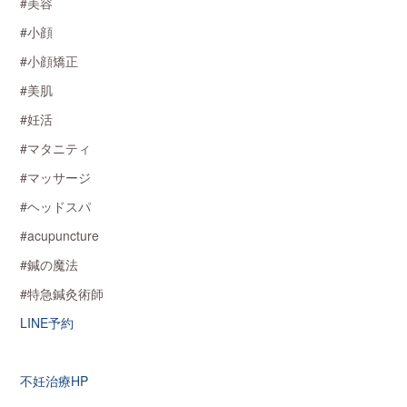
#美容
#小顔
#小顔矯正
#美肌
#妊活
#マタニティ
#マッサージ
#ヘッドスパ
#acupuncture
#鍼の魔法
#特急鍼灸術師
LINE予約
不妊治療HP