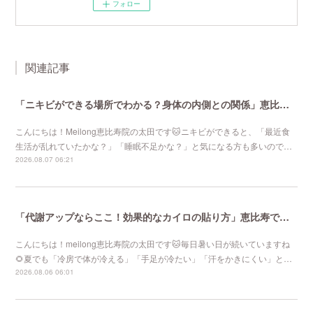
フォロー
関連記事
「ニキビができる場所でわかる？身体の内側との関係」恵比寿で口コミNo 1美容鍼灸ならmeilong
こんにちは！Meilong恵比寿院の太田です🐱ニキビができると、「最近食
生活が乱れていたかな？」「睡眠不足かな？」と気になる方も多いので…
2026.08.07 06:21
「代謝アップならここ！効果的なカイロの貼り方」恵比寿で口コミNo 1美容鍼灸ならmeilong
こんにちは！meilong恵比寿院の太田です🐱毎日暑い日が続いていますね
🌻夏でも「冷房で体が冷える」「手足が冷たい」「汗をかきにくい」と…
2026.08.06 06:01