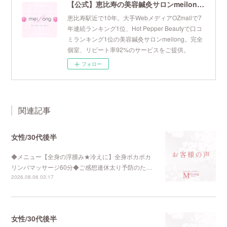
【公式】恵比寿の美容鍼灸サロンmeilong｜ツボを押さえた針・お灸の治療で美容と健康を叶えます
恵比寿駅近で10年。大手WebメディアOZmallで7
年連続ランキング1位、Hot Pepper Beautyで口コ
ミランキング1位の美容鍼灸サロンmeilong。完全
個室、リピート率92%のサービスをご提供。
フォロー
関連記事
女性/30代後半
◆メニュー【全身の浮腫み★冷えに】全身ポカポカ
リンパマッサージ60分◆ご感想連休太り予防のた…
2026.08.06 03:17
女性/30代後半