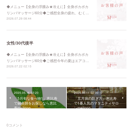
◆メニュー【全身の浮腫み★冷えに】全身ポカポカ
リンパマッサージ60分◆ご感想全身の疲れ、むく…
2026.07.29 08:44
女性/30代後半
◆メニュー【全身の浮腫み★冷えに】全身ポカポカ
リンパマッサージ60分◆ご感想今年の夏はエアコ…
2026.07.22 02:15
2025.05.16 02:20
2025.05.11 02:00
「5月旬な食べ物1」恵比寿
「五月病の防ぎ方」恵比寿
で鍼灸師をお探しなら恵比
で1番人気のマタニティサロ
寿meilong
ンmeilong
0
コメント