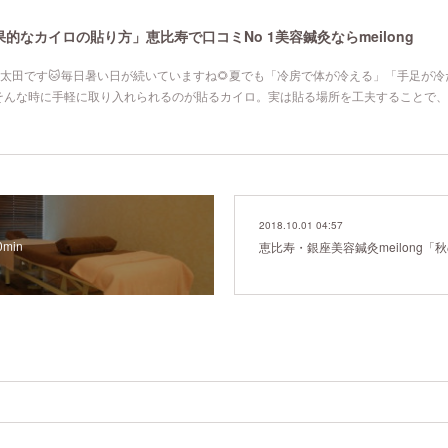
なカイロの貼り方」恵比寿で口コミNo 1美容鍼灸ならmeilong
寿院の太田です🐱毎日暑い日が続いていますね🌻夏でも「冷房で体が冷える」「手足が
そんな時に手軽に取り入れられるのが貼るカイロ。実は貼る場所を工夫することで、
2018.10.01 04:57
min
恵比寿・銀座美容鍼灸meilong