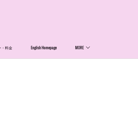
ー・料金
English Homepage
MORE