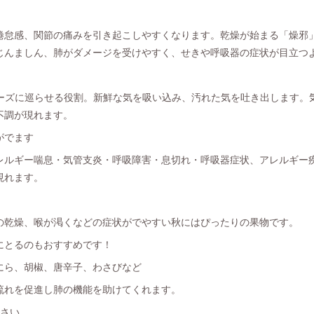
倦怠感、関節の痛みを引き起こしやすくなります。乾燥が始まる「燥邪
じんましん、肺がダメージを受けやすく、せきや呼吸器の症状が目立つ
スムーズに巡らせる役割。新鮮な気を吸い込み、汚れた気を吐き出します。
不調が現れます。
がでます
レルギー喘息・気管支炎・呼吸障害・息切れ・呼吸器症状、アレルギー
現れます。
！
肌の乾燥、喉が渇くなどの症状がでやすい秋にはぴったりの果物です。
にとるのもおすすめです！
にら、胡椒、唐辛子、わさびなど
流れを促進し肺の機能を助けてくれます。
ださい。