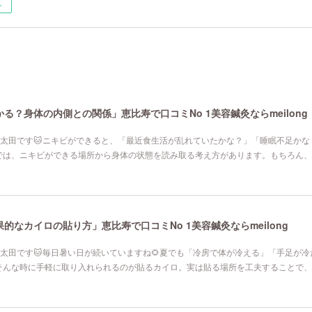
ー
る？身体の内側との関係」恵比寿で口コミNo 1美容鍼灸ならmeilong
寿院の太田です🐱ニキビができると、「最近食生活が乱れていたかな？」「睡眠不足か
では、ニキビができる場所から身体の状態を読み取る考え方があります。もちろん、
なカイロの貼り方」恵比寿で口コミNo 1美容鍼灸ならmeilong
寿院の太田です🐱毎日暑い日が続いていますね🌻夏でも「冷房で体が冷える」「手足が
そんな時に手軽に取り入れられるのが貼るカイロ。実は貼る場所を工夫することで、