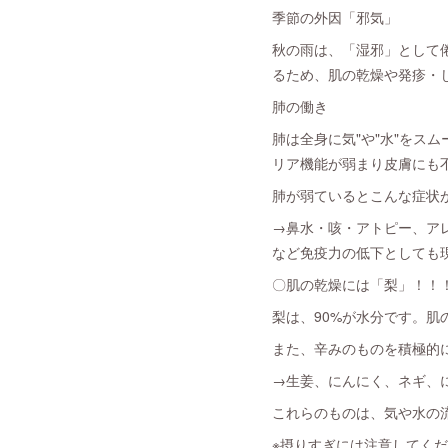
季節の外因「邪気」
秋の雨は、「湿邪」として
るため、肌の乾燥や発疹・
肺の働き
肺は全身に気"や"水"を
リア機能が弱まり皮膚にも
肺が弱ているとこんな症状
→鼻水・咳・アトピー、ア
など免疫力の低下としても
〇肌の乾燥には「梨」！！
梨は、90%が水分です。
また、辛みのものを積極的
→生姜、にんにく、ネギ、
これらのものは、気や水の
※摂りすぎには注意してく