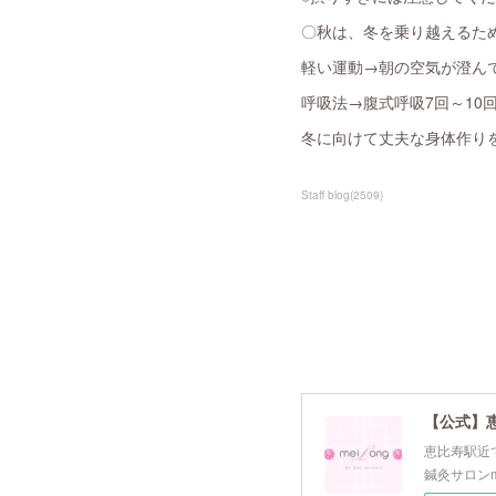
〇秋は、冬を乗り越えるた
軽い運動→朝の空気が澄ん
呼吸法→腹式呼吸7回～10
冬に向けて丈夫な身体作り
Staff blog
(
2509
)
【公式】
恵比寿駅近で
鍼灸サロンm