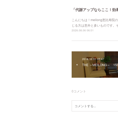
「代謝アップならここ！効果的
こんにちは！meilong恵比
じる方は意外と多いものです。
2026.08.06 06:01
2018.10.01 05:47
THE ～MEILONG～ 150
0
コメント