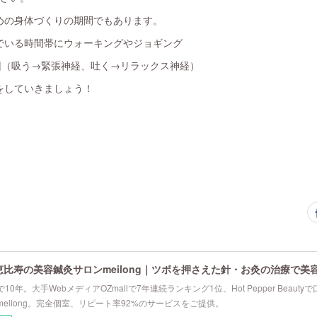
めの身体づくりの期間でもあります。
でいる時間帯にウォーキングやジョギング
回（吸う→緊張神経、吐く→リラックス神経）
をしていきましょう！
恵比寿の美容鍼灸サロンmeilong｜ツボを押さえた針・お灸の治療で美
10年。大手WebメディアOZmallで7年連続ランキング1位、Hot Pepper Beau
eilong。完全個室、リピート率92%のサービスをご提供。