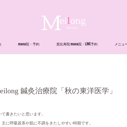
約
mana院・予約
恵比寿院 mana院・LINE予約
メニュ
ilong 鍼灸治療院「秋の東洋医学」
いて書きたいと思います。
、主に呼吸器系や肌に不調をきたしやすい時期です。