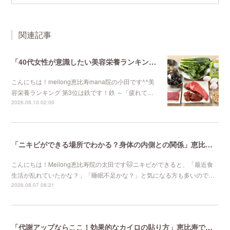
関連記事
「40代女性が意識したい美容栄養ランキング 第3位」不妊鍼灸と妊活鍼灸が得意のmeilong
こんにちは！meilong恵比寿mana院の小田です^^美
容栄養ランキング 第3位は鉄です！鉄 ～「疲れて…
2026.08.10 02:00
「ニキビができる場所でわかる？身体の内側との関係」恵比寿で口コミNo 1美容鍼灸ならmeilong
こんにちは！Meilong恵比寿院の太田です🐱ニキビができると、「最近食
生活が乱れていたかな？」「睡眠不足かな？」と気になる方も多いので…
2026.08.07 06:21
「代謝アップならここ！効果的なカイロの貼り方」恵比寿で口コミNo 1美容鍼灸ならmeilong