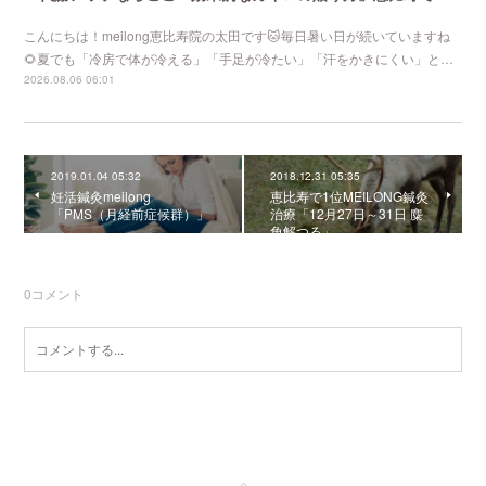
こんにちは！meilong恵比寿院の太田です🐱毎日暑い日が続いていますね
🌻夏でも「冷房で体が冷える」「手足が冷たい」「汗をかきにくい」と…
2026.08.06 06:01
2019.01.04 05:32
2018.12.31 05:35
妊活鍼灸meilong
恵比寿で1位MEILONG鍼灸
「PMS（月経前症候群）」
治療「12月27日～31日 麋
角解つる」
0
コメント