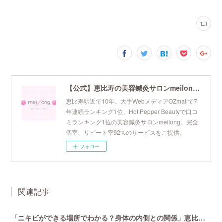
【公式】恵比寿の美容鍼灸サロンmeilong｜ツボを押さえた針・お灸の治療で美容と健康を叶えます
恵比寿駅近で10年。大手WebメディアOZmallで7
年連続ランキング1位、Hot Pepper Beautyで口コ
ミランキング1位の美容鍼灸サロンmeilong。完全
個室、リピート率92%のサービスをご提供。
フォロー
関連記事
「ニキビができる場所でわかる？身体の内側との関係」恵比寿で口コミNo 1美容鍼灸ならmeilong