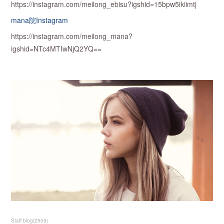
https://instagram.com/meilong_ebisu?igshid=15bpw5ikiimtj
mana院Instagram
https://instagram.com/meilong_mana?
igshid=NTc4MTIwNjQ2YQ==
Staff blog
(
2509
)