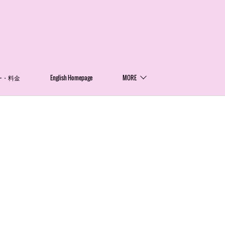
ー・料金
English Homepage
MORE