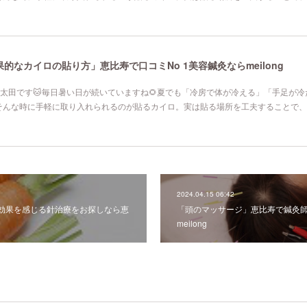
なカイロの貼り方」恵比寿で口コミNo 1美容鍼灸ならmeilong
寿院の太田です🐱毎日暑い日が続いていますね🌻夏でも「冷房で体が冷える」「手足が
そんな時に手軽に取り入れられるのが貼るカイロ。実は貼る場所を工夫することで、
2024.04.15 06:42
効果を感じる針治療をお探しなら恵
「頭のマッサージ」恵比寿で鍼灸
meilong