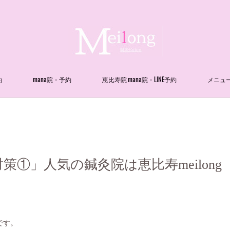
約
mana院・予約
恵比寿院 mana院・LINE予約
メニュ
策①」人気の鍼灸院は恵比寿meilong
です。