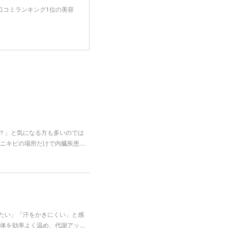
tyで口コミランキング1位の美容
な？」と気になる方も多いのでは
ニキビの場所だけで内臓疾患…
冷たい」「汗をかきにくい」と感
体を効率よく温め、代謝アッ…