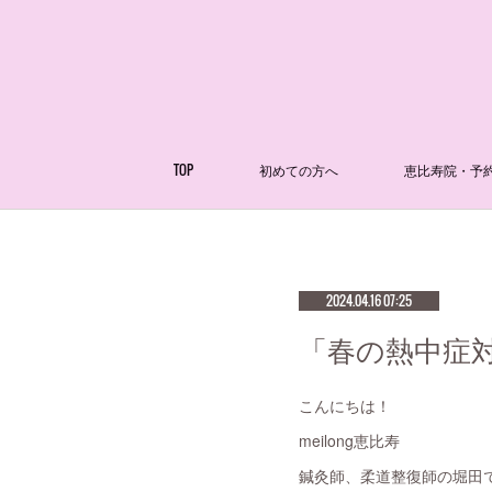
TOP
初めての方へ
恵比寿院・予
2024.04.16 07:25
「春の熱中症対
こんにちは！
meilong恵比寿
鍼灸師、柔道整復師の堀田