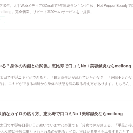
10年。大手WebメディアOZmallで7年連続ランキング1位、Hot Pepper Beau
eilong。完全個室、リピート率92%のサービスをご提供。
ー
る？身体の内側との関係」恵比寿で口コミNo 1美容鍼灸ならmeilong
寿院の太田です🐱ニキビができると、「最近食生活が乱れていたかな？」「睡眠不足か
では、ニキビができる場所から身体の状態を読み取る考え方があります。もちろん、
なカイロの貼り方」恵比寿で口コミNo 1美容鍼灸ならmeilong
寿院の太田です🐱毎日暑い日が続いていますね🌻夏でも「冷房で体が冷える」「手足が
そんな時に手軽に取り入れられるのが貼るカイロ。実は貼る場所を工夫することで、