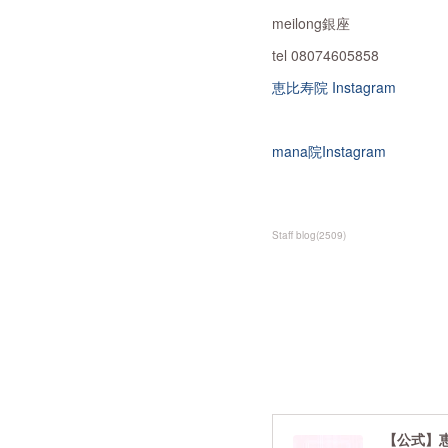
meilong銀座
tel 08074605858
恵比寿院 Instagram
mana院Instagram
Staff blog
(
2509
)
【公式】