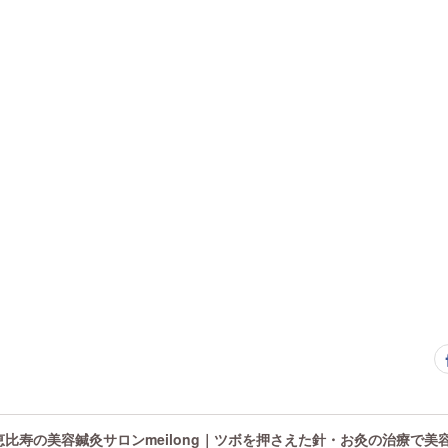
恵比寿の美容鍼灸サロンmeilong｜ツボを押さえた針・お灸の治療で美