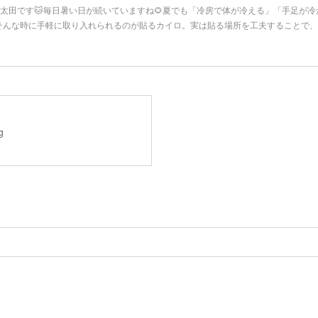
寿院の太田です🐱毎日暑い日が続いていますね🌻夏でも「冷房で体が冷える」「手足が
そんな時に手軽に取り入れられるのが貼るカイロ。実は貼る場所を工夫することで、
g