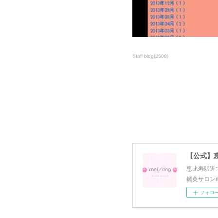
Staff blog
(
2508
)
【公式】
恵比寿駅近で
鍼灸サロンm
フォロ