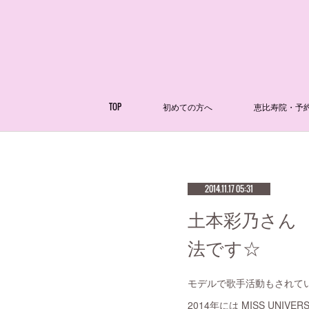
TOP
初めての方へ
恵比寿院・予
2014.11.17 05:31
土本彩乃さん
法です☆
モデルで歌手活動もされて
2014年には MISS U