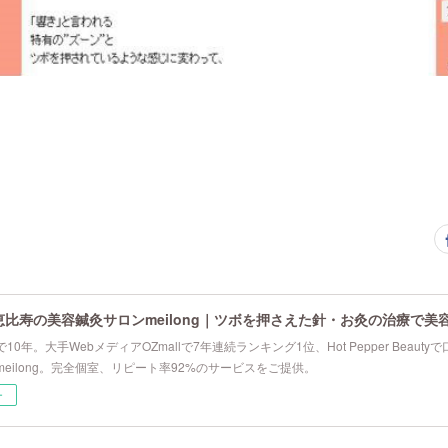
恵比寿の美容鍼灸サロンmeilong｜ツボを押さえた針・お灸の治療で美
10年。大手WebメディアOZmallで7年連続ランキング1位、Hot Pepper Beau
eilong。完全個室、リピート率92%のサービスをご提供。
ー