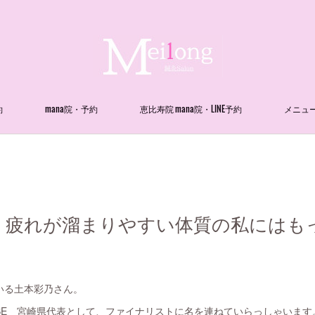
約
mana院・予約
恵比寿院 mana院・LINE予約
メニュ
 疲れが溜まりやすい体質の私にはも
いる土本彩乃さん。
NIVERSE 宮崎県代表として、ファイナリストに名を連ねていらっしゃいます