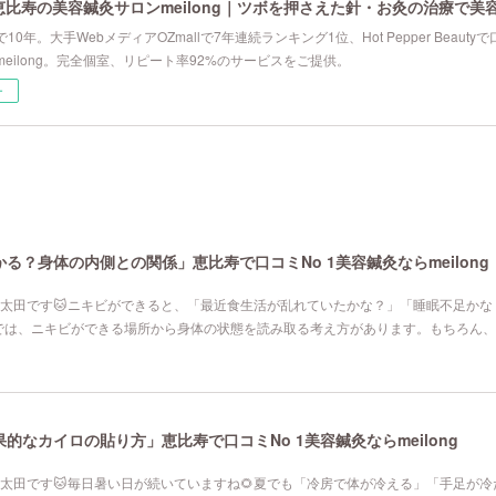
恵比寿の美容鍼灸サロンmeilong｜ツボを押さえた針・お灸の治療で美
10年。大手WebメディアOZmallで7年連続ランキング1位、Hot Pepper Beau
eilong。完全個室、リピート率92%のサービスをご提供。
ー
る？身体の内側との関係」恵比寿で口コミNo 1美容鍼灸ならmeilong
寿院の太田です🐱ニキビができると、「最近食生活が乱れていたかな？」「睡眠不足か
では、ニキビができる場所から身体の状態を読み取る考え方があります。もちろん、
なカイロの貼り方」恵比寿で口コミNo 1美容鍼灸ならmeilong
寿院の太田です🐱毎日暑い日が続いていますね🌻夏でも「冷房で体が冷える」「手足が