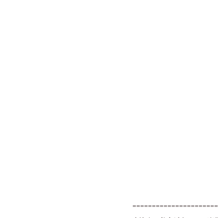
======================