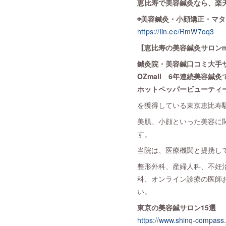
恵比寿で美容鍼灸なら、楽天
◉美容鍼灸・小顔矯正・マ
https://lin.ee/RmW7oq3
【恵比寿の美容鍼灸サロンme
鍼灸院・美容鍼口コミ大手
OZmall 6年連続美容鍼灸で
ホットペッパービューティー
を獲得している東京恵比寿駅近
美肌、小顔といった美容に
す。
当院は、医療機関と提携し
整形外科、産婦人科、不妊
科、オンライン診療の医師
い。
東京の美容鍼サロン15選
https://www.shinq-compass.j