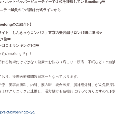
・ホットペッパービューティーで１位を獲得しているmeilong👑
タニティ鍼灸のご相談は公式ラインから
ilongのご紹介✨】
サイト「しんきゅうコンパス」東京の美容鍼サロン15選に選出✨
1位👑
口コミランキング1位👑
のmeilongです！
関わる施術だけではなく健康のお悩み（肩こり・腰痛・不眠など）の鍼
ており、提携医療機関数日本一となっております。
治療、美容皮膚科、内科、漢方医、統合医療、脳神経外科、がん免疫療
およびクリニックと連携し、漢方処方も積極的に行っておりますのでお
p/slct/biyoshinqtokyo/