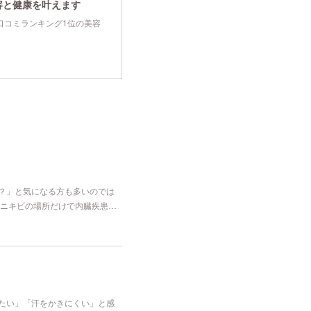
容と健康を叶えます
tyで口コミランキング1位の美容
な？」と気になる方も多いのでは
ニキビの場所だけで内臓疾患…
冷たい」「汗をかきにくい」と感