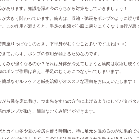
係があります。知識を深め今のうちから対策をしていきましょう！
きが大きく関わっています。筋肉は、収縮・弛緩をポンプのように繰り
す。この作用が衰えると、手足の血液が心臓に戻りにくくなり血行が悪
時間座りっぱなしのとき、下半身がむくむこと多いですよね(＞＜)
できておらず、ポンプの作用が弱まるためなのです。
むくみが強くなるのか？それは身体が冷えてしまうと筋肉は収縮し硬く
肉のポンプ作用は衰え、手足のむくみにつながってしまいます。
る簡単なセルフケアと鍼灸治療がオススメな理由をお伝えいたします！
ながら踵を床に着け、つま先をすねの方向に上げるようにしてパタパタ
筋肉ポンプが働き、簡単なむくみ解消ができます。
ボとカイロ冬や夏の冷房を使う時期は、特に足元を温めるのが効果的で
というツボがあります。このツボは血行を促進させる働きがあるため、