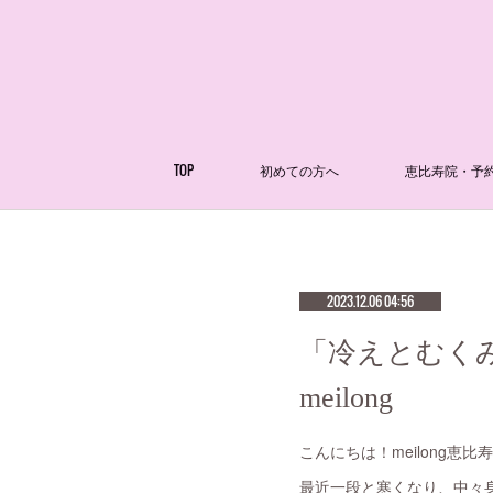
TOP
初めての方へ
恵比寿院・予
2023.12.06 04:56
「冷えとむく
meilong
こんにちは！meilong恵比
最近一段と寒くなり、中々