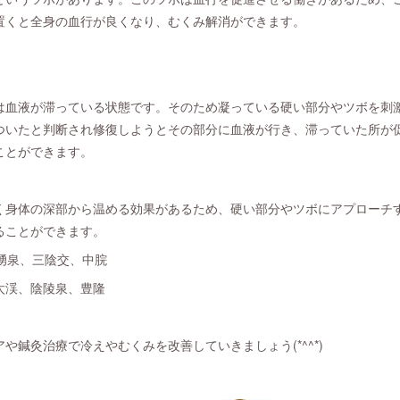
置くと全身の血行が良くなり、むくみ解消ができます。
は血液が滞っている状態です。そのため凝っている硬い部分やツボを刺
ついたと判断され修復しようとその部分に血液が行き、滞っていた所が
ことができます。
く身体の深部から温める効果があるため、硬い部分やツボにアプローチ
ることができます。
湧泉、三陰交、中脘
太渓、陰陵泉、豊隆
や鍼灸治療で冷えやむくみを改善していきましょう(*^^*)