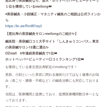
恵比寿で美容鍼灸なら、楽天・ホットペッパービューティーで
１位を獲得しているmeilong👑
◉美容鍼灸・小顔矯正・マタニティ鍼灸のご相談は公式ラインか
ら
https://lin.ee/RmW7oq3
【恵比寿の美容鍼灸サロンmeilongのご紹介✨】
鍼灸院・美容鍼口コミ大手サイト「しんきゅうコンパス」東京
の美容鍼サロン15選に選出✨
OZmall 6年連続美容鍼灸で1位👑
ホットペッパービューティー口コミランキング1位👑
を獲得している東京恵比寿駅近のmeilongです！
美肌、小顔といった美容に関わる施術だけではなく健康のお悩
み（肩こり・腰痛・不眠など）の鍼灸治療にも対応しておりま
す。
当院は、医療機関と提携しており、提携医療機関数日本一とな
っております。