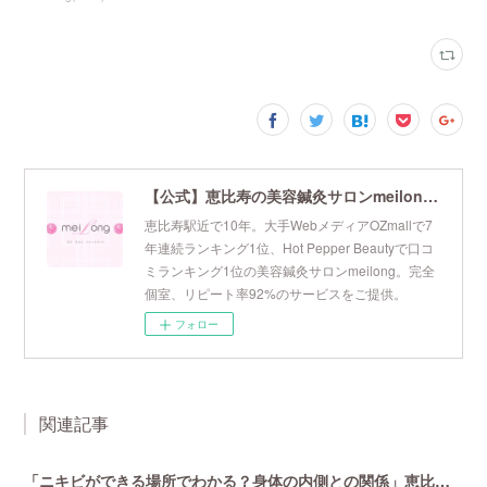
【公式】恵比寿の美容鍼灸サロンmeilong｜ツボを押さえた針・お灸の治療で美容と健康を叶えます
恵比寿駅近で10年。大手WebメディアOZmallで7
年連続ランキング1位、Hot Pepper Beautyで口コ
ミランキング1位の美容鍼灸サロンmeilong。完全
個室、リピート率92%のサービスをご提供。
フォロー
関連記事
「ニキビができる場所でわかる？身体の内側との関係」恵比寿で口コミNo 1美容鍼灸ならmeilong