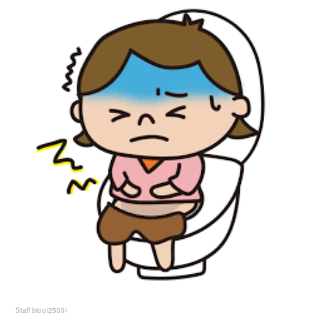
Staff blog
(
2509
)