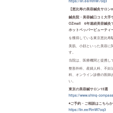
https://lin.ee/RmW7oq3
【恵比寿の美容鍼灸サロンme
鍼灸院・美容鍼口コミ大手
OZmall 6年連続美容鍼灸で
ホットペッパービューティー
を獲得している東京恵比寿駅近
美肌、小顔といった美容に
す。
当院は、医療機関と提携し
整形外科、産婦人科、不妊
科、オンライン診療の医師
い。
東京の美容鍼サロン15選
https://www.shinq-compass.
◉ご予約・ご相談はこちらか
https://lin.ee/RmW7oq3