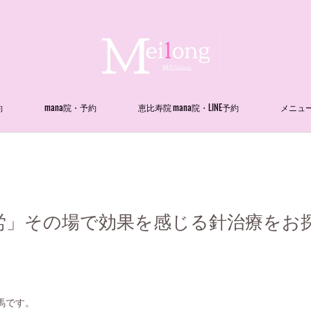
約
mana院・予約
恵比寿院 mana院・LINE予約
メニュ
労」その場で効果を感じる針治療をお
中馬です。