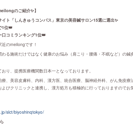
ilongのご紹介✨】
サイト「しんきゅうコンパス」東京の美容鍼サロン15選に選出✨
1位👑
口コミランキング1位👑
のmeilongです！
関わる施術だけではなく健康のお悩み（肩こり・腰痛・不眠など）の鍼
ており、提携医療機関数日本一となっております。
治療、美容皮膚科、内科、漢方医、統合医療、脳神経外科、がん免疫療
およびクリニックと連携し、漢方処方も積極的に行っておりますのでお
jp/slct/biyoshinqtokyo/
ら