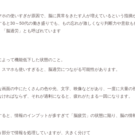
マホの使いすぎが原因で、脳に異常をきたす人が増えているという指摘
すると30～50代の働き盛りでも、もの忘れが激しくなり判断力や意欲
、「脳過労」とも呼ばれています
によって機能低下した状態のこと。
、スマホも使いすぎると、脳過労につながる可能性があります。
な画面の中にたくさんの色や光、文字、映像などがあり、一度に大量の
なければならず、それが過剰になると、疲れがたまる一因になります。
すると、情報のインプットが多すぎて「脳疲労」の状態に陥り、脳の情
う部分で情報を処理していますが、大きく分けて