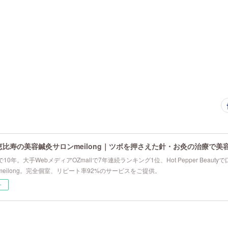
恵比寿の美容鍼灸サロンmeilong｜ツボを押さえた針・お灸の治療で美
10年。大手WebメディアOZmallで7年連続ランキング1位、Hot Pepper Beau
eilong。完全個室、リピート率92%のサービスをご提供。
ー