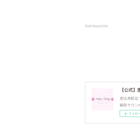
Staff blog
(
2508
)
【公式】
恵比寿駅近で
鍼灸サロンm
フォロ