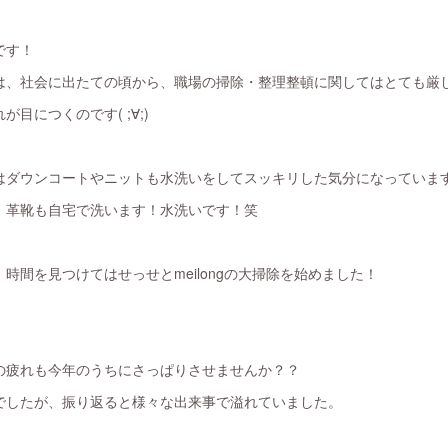
です！
は、社会に出たての頃から、職場の掃除・整理整頓に関してはとても厳
目につくのです( ;∀;)
はダウンコートやニットも水洗いをしてスッキリした気分になっていま
、革靴も自宅で洗います！水洗いです！笑
時間を見つけてはせっせとmeilongの大掃除を始めました！
！
の疲れも今年のうちにさっぱりさせませんか？？
でしたが、振り返ると様々な出来事で溢れていました。