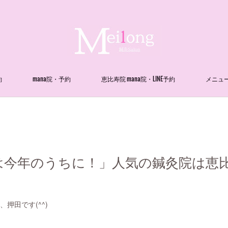
約
mana院・予約
恵比寿院 mana院・LINE予約
メニュ
今年のうちに！」人気の鍼灸院は恵比寿m
、押田です(^^)