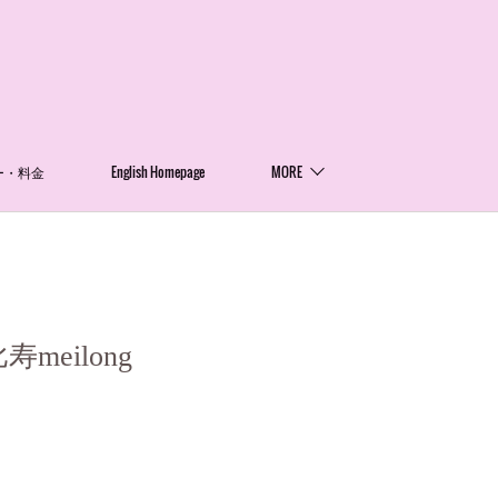
ー・料金
English Homepage
MORE
eilong