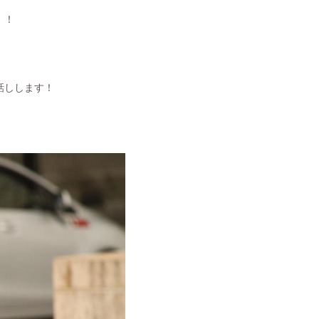
！！
話しします！