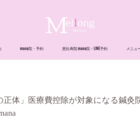
約
mana院・予約
恵比寿院 mana院・LINE予約
メニュ
の正体」医療費控除が対象になる鍼灸
mana