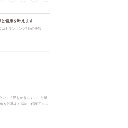
容と健康を叶えます
tyで口コミランキング1位の美容
冷たい」「汗をかきにくい」と感
体を効率よく温め、代謝アッ…