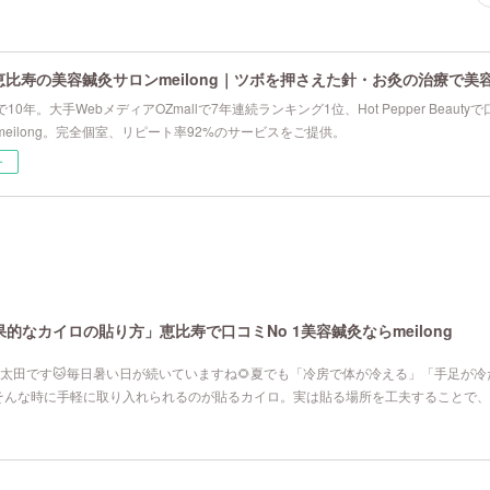
恵比寿の美容鍼灸サロンmeilong｜ツボを押さえた針・お灸の治療で美
10年。大手WebメディアOZmallで7年連続ランキング1位、Hot Pepper Beau
eilong。完全個室、リピート率92%のサービスをご提供。
ー
なカイロの貼り方」恵比寿で口コミNo 1美容鍼灸ならmeilong
寿院の太田です🐱毎日暑い日が続いていますね🌻夏でも「冷房で体が冷える」「手足が
そんな時に手軽に取り入れられるのが貼るカイロ。実は貼る場所を工夫することで、