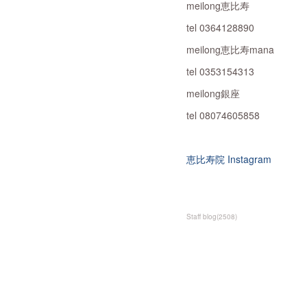
meilong恵比寿
tel 0364128890
meilong恵比寿mana
tel 0353154313
meilong銀座
tel 08074605858
恵比寿院 Instagram
Staff blog
(
2508
)