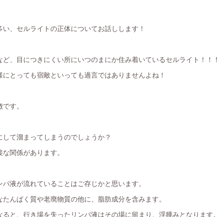
多い、セルライトの正体についてお話しします！
など、目につきにくい所にいつのまにか住み着いているセルライト！！
様にとっても宿敵といっても過言ではありませんよね！
徴です。
にして溜まってしまうのでしょうか？
接な関係があります。
ンパ液が流れていることはご存じかと思います。
なたんぱく質や老廃物質の他に、脂肪成分を含みます。
なると、行き場を失ったリンパ液はその場に留まり、浮腫みとなります