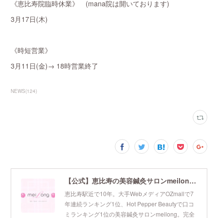
《恵比寿院臨時休業》 (mana院は開いております)
3月17日(木)
《時短営業》
3月11日(金)→ 18時営業終了
NEWS
(
124
)
【公式】恵比寿の美容鍼灸サロンmeilong｜ツボを押さえた針・お灸の治療で美容と健康を叶えます
恵比寿駅近で10年。大手WebメディアOZmallで7
年連続ランキング1位、Hot Pepper Beautyで口コ
ミランキング1位の美容鍼灸サロンmeilong。完全