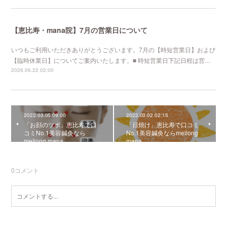
【恵比寿・mana院】7月の営業日について
いつもご利用いただきありがとうございます。7月の【時短営業日】および
【臨時休業日】についてご案内いたします。■ 時短営業日下記日程は営…
2026.06.22 02:00
2022.03.05 09:00
2022.03.02 02:15
「お顔のツボ」恵比寿で口
「日焼け」恵比寿で口コミ
コミNo.1美容鍼灸なら
No.1美容鍼灸ならmeilong
meilong mana
mana
0
コメント