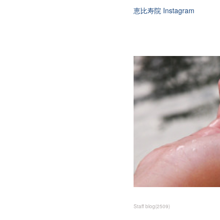
恵比寿院 Instagram
Staff blog
(
2509
)