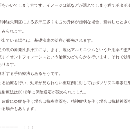
汗をかいてしまう方です。イメージは紙などが濡れてしまう程でポタポ
律神経失調症による多汗症多くを占め身体が虚弱な場合、衰弱したとき
くみられます。
が出ている場合は、基礎疾患の治療が優先されます。
足の裏の原発性多汗症には、まず、塩化アルミニウムという外用薬の塗
流すイオントフォレーシスという治療のどちらかを行います。それで効
あります。
遮断する手術療法もあるそうです。
よる治療を行い、効果が見られない重症例に対してはボツリヌス毒素注
射療法は2012年に保険適応が認められました。
、皮膚に炎症を伴う場合は抗炎症薬を、精神症状を伴う場合は抗精神薬
いる場合もあります。
ーーーーー！！！！