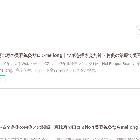
恵比寿の美容鍼灸サロンmeilong｜ツボを押さえた針・お灸の治療で美
10年。大手WebメディアOZmallで7年連続ランキング1位、Hot Pepper Beau
eilong。完全個室、リピート率92%のサービスをご提供。
ー
る？身体の内側との関係」恵比寿で口コミNo 1美容鍼灸ならmeilong
寿院の太田です🐱ニキビができると、「最近食生活が乱れていたかな？」「睡眠不足か