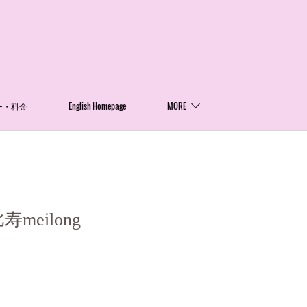
ー・料金
English Homepage
MORE
eilong