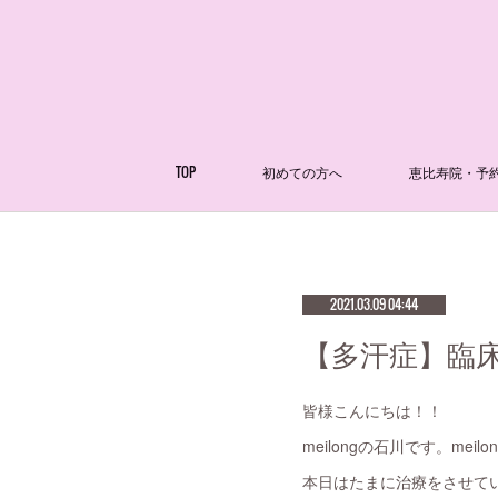
TOP
初めての方へ
恵比寿院・予
2021.03.09 04:44
【多汗症】臨床
皆様こんにちは！！
meilongの石川です。m
本日はたまに治療をさせて