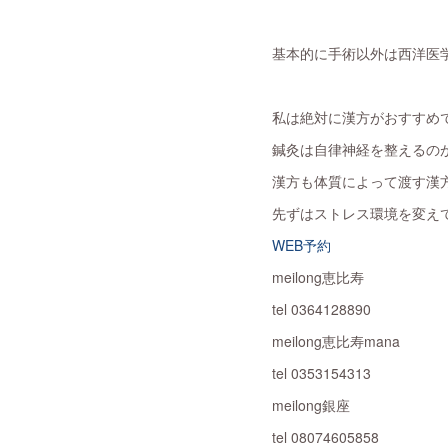
基本的に手術以外は西洋医
私は絶対に漢方がおすすめ
鍼灸は自律神経を整えるの
漢方も体質によって渡す漢
先ずはストレス環境を変え
WEB予約
meilong恵比寿
tel 0364128890
meilong恵比寿mana
tel 0353154313
meilong銀座
tel 08074605858