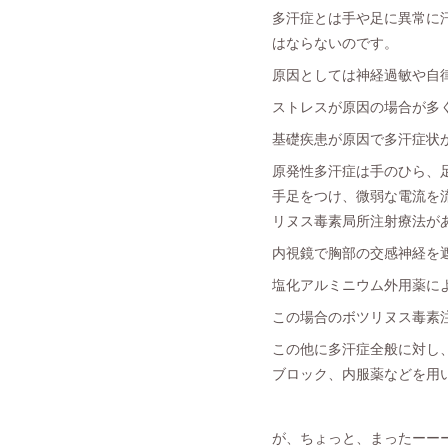
多汗症とは手や足に異常に
はならないのです。
原因としては神経過敏や自
ストレスが原因の場合が多
基礎疾患が原因で多汗症状
原発性多汗症は手のひら、
手足をつけ、微弱な電流を
リヌス毒素局所注射療法が
内視鏡で胸部の交感神経を
塩化アルミニウム外用薬に
この場合のボツリヌス毒素注
この他に多汗症全般に対し
ブロック、内服薬などを用
が、ちょっと、まったーー