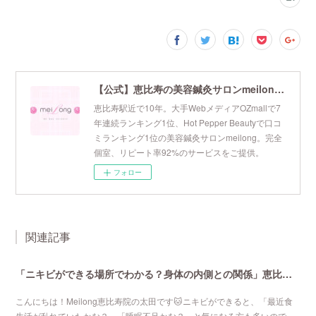
【公式】恵比寿の美容鍼灸サロンmeilong｜ツボを押さえた針・お灸の治療で美容と健康を叶えます
恵比寿駅近で10年。大手WebメディアOZmallで7
年連続ランキング1位、Hot Pepper Beautyで口コ
ミランキング1位の美容鍼灸サロンmeilong。完全
個室、リピート率92%のサービスをご提供。
フォロー
関連記事
「ニキビができる場所でわかる？身体の内側との関係」恵比寿で口コミNo 1美容鍼灸ならmeilong
こんにちは！Meilong恵比寿院の太田です🐱ニキビができると、「最近食
生活が乱れていたかな？」「睡眠不足かな？」と気になる方も多いので…