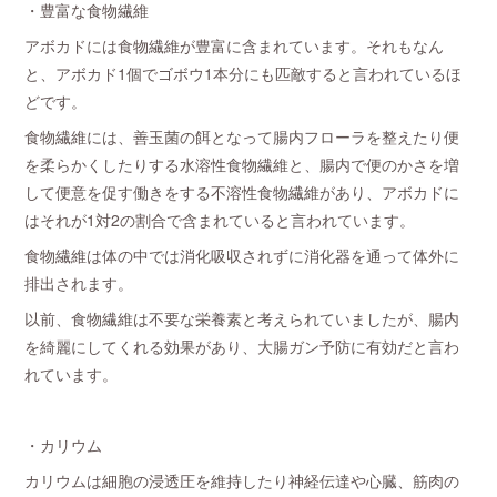
・豊富な食物繊維
アボカドには食物繊維が豊富に含まれています。それもなん
と、アボカド1個でゴボウ1本分にも匹敵すると言われているほ
どです。
食物繊維には、善玉菌の餌となって腸内フローラを整えたり便
を柔らかくしたりする水溶性食物繊維と、腸内で便のかさを増
して便意を促す働きをする不溶性食物繊維があり、アボカドに
はそれが1対2の割合で含まれていると言われています。
食物繊維は体の中では消化吸収されずに消化器を通って体外に
排出されます。
以前、食物繊維は不要な栄養素と考えられていましたが、腸内
を綺麗にしてくれる効果があり、大腸ガン予防に有効だと言わ
れています。
・カリウム
カリウムは細胞の浸透圧を維持したり神経伝達や心臓、筋肉の